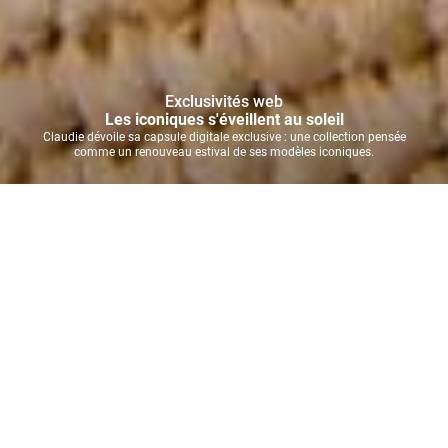
Exclusivités web
Les iconiques s'éveillent au soleil
Claudie dévoile sa capsule digitale exclusive : une collection pensée
comme un renouveau estival de ses modèles iconiques.
Confectionnées à partir de tissus issus de stocks existants
ou dormants, réemployés dans une démarche plus
responsable, ces créations insufflent une nouvelle énergie
aux matières et aux signatures de la Maison.
Déclinées dans des teintes inspirées du soleil, de la mer et de
la douceur estivale, ces pièces composent un vestiaire
versatile, solaire et conscient.