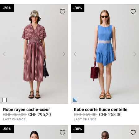
-20%
-20%
-30%
-30%
Robe rayée cache-cœur
Robe courte fluide dentelle
Prix réduit à partir de
à
Prix réduit à partir de
à
CHF 369,00
CHF 295,20
CHF 369,00
CHF 258,30
3.1 out of 5 Customer Rating
5 out of 5 Customer Rating
LAST CHANCE
LAST CHANCE
-50%
-50%
-30%
-30%