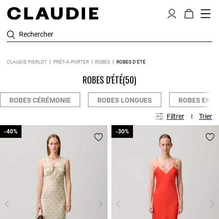
Rechercher
CLAUDIE PIERLOT
PRÊT-À-PORTER
ROBES
ROBES D'ÉTÉ
ROBES D'ÉTÉ
(50)
ROBES CÉRÉMONIE
ROBES LONGUES
ROBES EN M
Filtrer
Trier
-40%
-40%
-30%
-30%