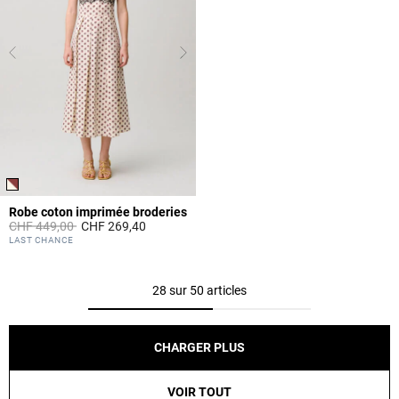
Robe coton imprimée broderies
Prix réduit à partir de
à
CHF 449,00
CHF 269,40
4.9 out of 5 Customer Rating
LAST CHANCE
28 sur 50 articles
CHARGER PLUS
VOIR TOUT