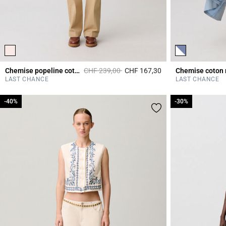
Prix réduit à partir de
à
Chemise popeline coton
CHF 239,00
CHF 167,30
Chemise coton 
5 out of 5 Customer 
LAST CHANCE
LAST CHANCE
-40%
-40%
-30%
-30%