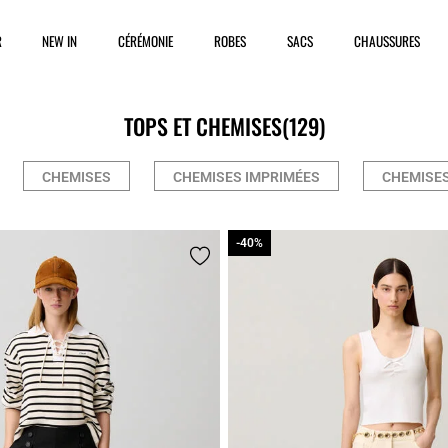
R
NEW IN
CÉRÉMONIE
ROBES
SACS
CHAUSSURES
TOPS ET CHEMISES
(129)
CHEMISES
CHEMISES IMPRIMÉES
CHEMISES
-40%
-40%