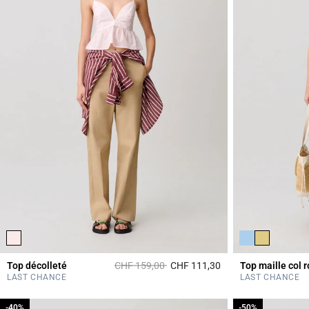
Prix réduit à partir de
à
Top décolleté
CHF 159,00
CHF 111,30
Top maille col 
5 out of 5 Customer 
LAST CHANCE
LAST CHANCE
-40%
-40%
-50%
-50%