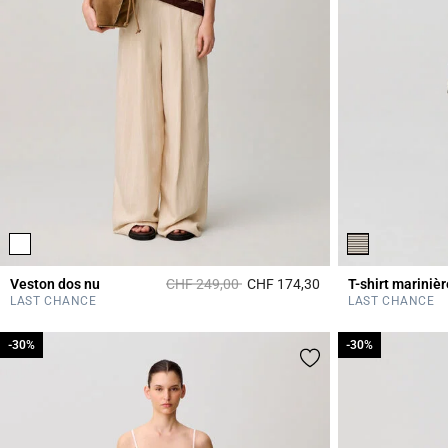
Prix réduit à partir de
à
Veston dos nu
CHF 249,00
CHF 174,30
T-shirt marinièr
5 out of 5 Customer 
LAST CHANCE
LAST CHANCE
-30%
-30%
-30%
-30%