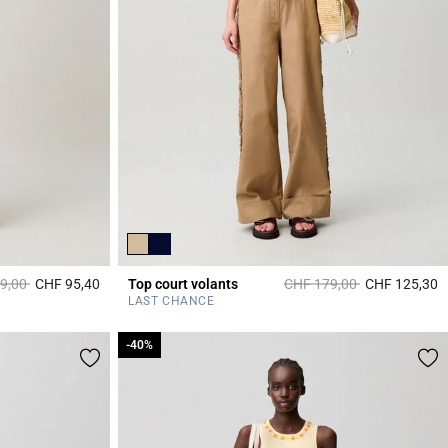
uit à partir de
à
Prix réduit à partir de
à
9,00
CHF 95,40
Top court volants
CHF 179,00
CHF 125,30
5 out of 5 Customer Rating
3
LAST CHANCE
-40%
-40%