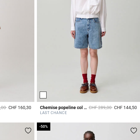
it à partir de
à
Prix réduit à partir de
à
,00
CHF 160,30
Chemise popeline col lavallière
CHF 289,00
CHF 144,50
3.6 out of 5 Customer Rating
3
LAST CHANCE
-50%
-50%