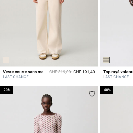
Prix réduit à partir de
à
Veste courte sans manches
CHF 319,00
CHF 191,40
Top rayé volant
5 out of 5 Customer 
LAST CHANCE
LAST CHANCE
-20%
-20%
-40%
-40%