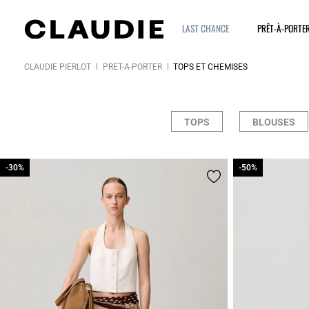
LAST CHANCE
PRÊT-À-PORTE
CLAUDIE PIERLOT
PRÊT-À-PORTER
TOPS ET CHEMISES
TOPS
BLOUSES
-30%
-30%
-50%
-50%