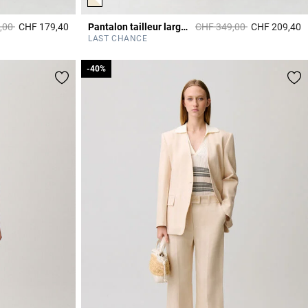
it à partir de
à
Prix réduit à partir de
à
,00
CHF 179,40
Pantalon tailleur large viscose lin
CHF 349,00
CHF 209,40
5 out of 5 Customer Rating
4
LAST CHANCE
-40%
-40%