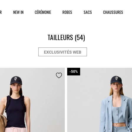
ER
NEW IN
CÉRÉMONIE
ROBES
SACS
CHAUSSURES
TAILLEURS
(54)
EXCLUSIVITÉS WEB
-50%
-50%