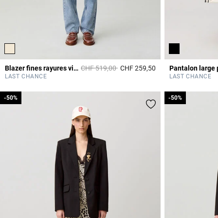
Prix réduit à partir de
à
Blazer fines rayures viscose lin
CHF 519,00
CHF 259,50
5 out of 5 Customer 
LAST CHANCE
LAST CHANCE
-50%
-50%
-50%
-50%