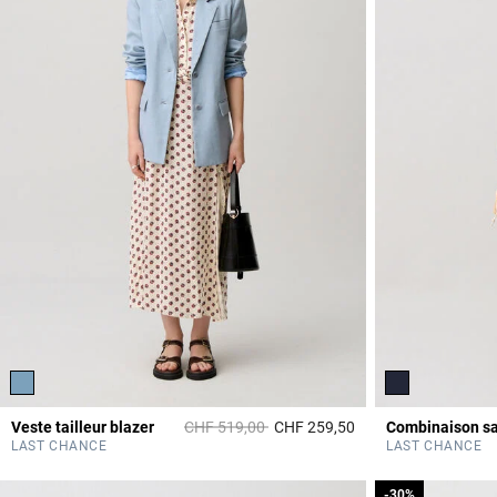
Prix réduit à partir de
à
Veste tailleur blazer
CHF 519,00
CHF 259,50
Combinaison sa
4.1 out of 5 Custome
LAST CHANCE
LAST CHANCE
-30%
-30%