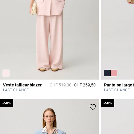
Prix réduit à partir de
à
Veste tailleur blazer
CHF 519,00
CHF 259,50
Pantalon large f
4 out of 5 Customer 
LAST CHANCE
LAST CHANCE
-50%
-50%
-50%
-50%