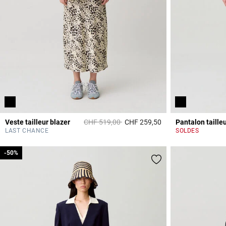
Prix réduit à partir de
à
Veste tailleur blazer
CHF 519,00
CHF 259,50
Pantalon tailleu
5 out of 5 Customer 
LAST CHANCE
SOLDES
-50%
-50%