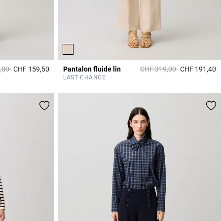
it à partir de
à
Prix réduit à partir de
à
,00
CHF 159,50
Pantalon fluide lin
CHF 319,00
CHF 191,40
4.9 out of 5 Customer Rating
5
LAST CHANCE