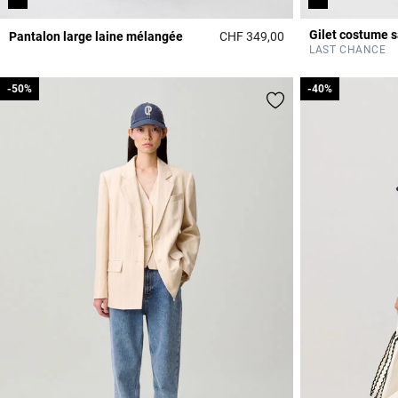
Pantalon large laine mélangée
CHF 349,00
3.9 out of 5 Custome
LAST CHANCE
-50%
-50%
-40%
-40%