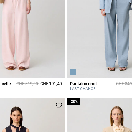
Prix réduit à partir de
à
Prix rédu
icelle
CHF 319,00
CHF 191,40
Pantalon droit
CHF 349
Rating
3.1 out of 5 Customer Rating
LAST CHANCE
-30%
-30%