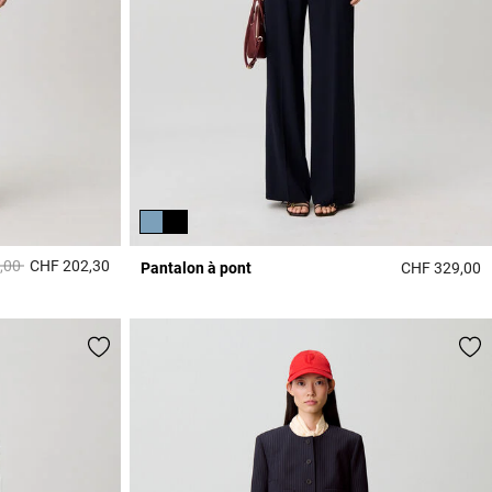
it à partir de
à
,00
CHF 202,30
Pantalon à pont
CHF 329,00
3.8 out of 5 Customer Rating
4