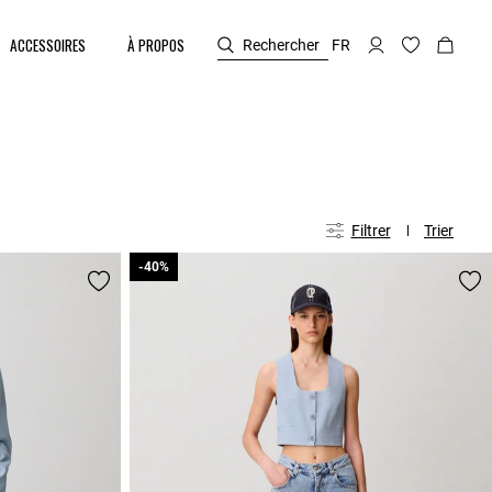
ACCESSOIRES
À PROPOS
Rechercher
FR
Filtrer
Trier
-40%
-40%