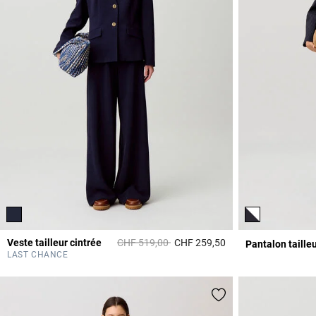
Prix réduit à partir de
à
Veste tailleur cintrée
CHF 519,00
CHF 259,50
Pantalon taille
5 out of 5 Customer 
LAST CHANCE