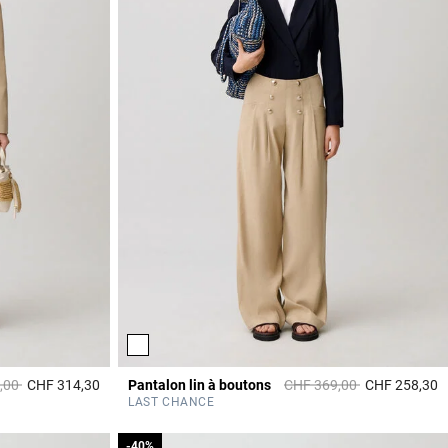
it à partir de
à
Prix réduit à partir de
à
,00
CHF 314,30
Pantalon lin à boutons
CHF 369,00
CHF 258,30
3.4 out of 5 Customer Rating
5
LAST CHANCE
-40%
-40%