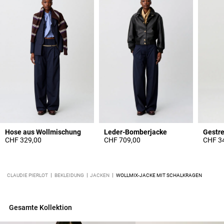
Hose aus Wollmischung
Leder-Bomberjacke
Gestre
CHF 329,00
CHF 709,00
CHF 3
CLAUDIE PIERLOT
BEKLEIDUNG
JACKEN
WOLLMIX-JACKE MIT SCHALKRAGEN
Gesamte Kollektion