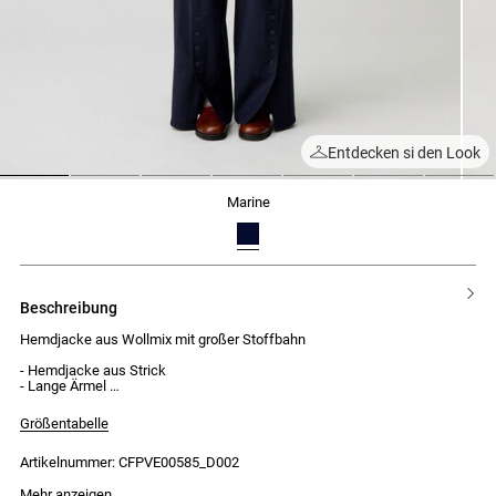
Entdecken si den Look
1
2
3
4
5
6
7
marine
beschreibung
Hemdjacke aus Wollmix mit großer Stoffbahn
- Hemdjacke aus Strick
- Lange Ärmel
- Hemdkragen
- Knopfleiste vorne mit 7 Knöpfen
Größentabelle
- 2 Knöpfe an jeder Ärmelmanschette
- Große Stoffbahn, die als Schal getragen werden kann
Artikelnummer: CFPVE00585_D002
- Knopfverschluss auf Schulterhöhe für die Stoffbahn
Das Model ist 180 cm groß und trägt Größe 34
Mehr anzeigen