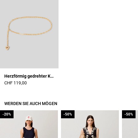
Herzförmig gedrehter Kettengürtel
CHF 119,00
WERDEN SIE AUCH MÖGEN
-20%
-20%
-50%
-50%
-50%
-50%