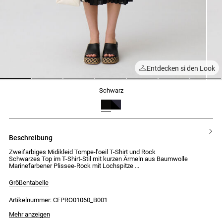
Entdecken si den Look
1
2
3
4
5
6
7
schwarz
beschreibung
Zweifarbiges Midikleid Tompe-l'oeil T-Shirt und Rock
Schwarzes Top im T-Shirt-Stil mit kurzen Ärmeln aus Baumwolle
Marinefarbener Plissee-Rock mit Lochspitze
Größentabelle
Artikelnummer: CFPRO01060_B001
Das Model ist 178cm groß und trägt Größe 34
Mehr anzeigen