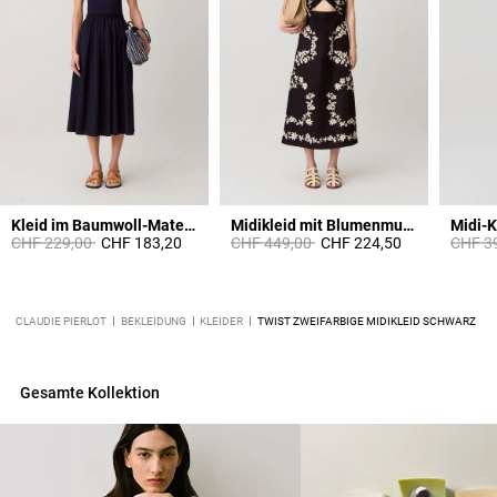
Kleid im Baumwoll-Materialmix
Midikleid mit Blumenmuster
Midi-K
Price reduced from
to
Price reduced from
to
Price 
CHF 229,00
CHF 183,20
CHF 449,00
CHF 224,50
CHF 3
CLAUDIE PIERLOT
BEKLEIDUNG
KLEIDER
TWIST ZWEIFARBIGE MIDIKLEID SCHWARZ
Gesamte Kollektion