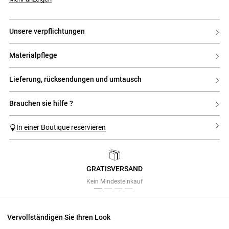
- Pololeiste mit aufgeklebter gestreifter Popeline
- Goldfarbene Knöpfe
- Rippbündchen an den Ärmeln und am Bund
unsere verpflichtungen
materialpflege
lieferung, rücksendungen und umtausch
brauchen sie hilfe ?
In einer Boutique reservieren
GRATISVERSAND
Previous
Next
Kein Mindesteinkauf
Vervollständigen Sie Ihren Look