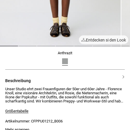
Entdecken si den Look
1
2
3
4
5
6
7
anthrazit
beschreibung
Unser Studio ehrt zwei Frauenfiguren der 50er und 60er Jahre - Florence
Knoll, eine visionäre Architektin, und Rosie, die Nietenmacherin, eine
Ikone der Popkultur - mit Outfits, die sowohl funktional als auch
scharfkantig sind. Wir kombinieren Preppy- und Workwear-Stil und haben
hybride Outfits entworfen, wie einen Anzug aus patiniertem Leder oder
ein Chasuble-Kleid mit Hahnentrittmuster, mit klaren Schnitten, die die
Größentabelle
Knopfdetails hervorheben.
Artikelnummer: CFPPU01212_B006
Pull mit langen Ärmeln und locker getragen
- Pull mit langen Ärmeln und Hemdkragen
Das Model ist 176cm groß und trägt Größe 32
Mehr anzeigen