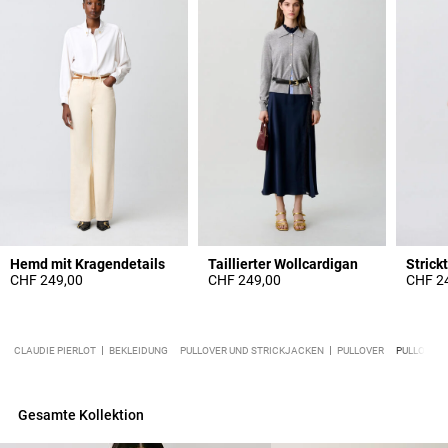
Hemd mit Kragendetails
Taillierter Wollcardigan
Strick
CHF 249,00
CHF 249,00
CHF 2
CLAUDIE PIERLOT
BEKLEIDUNG
PULLOVER UND STRICKJACKEN
PULLOVER
PULLOVER 
Gesamte Kollektion