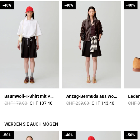
-40%
-40%
-40%
-40%
-40%
-40%
Baumwoll-T-Shirt mit Polokragen
Anzug-Bermuda aus Wollmischung
Leder
Price reduced from
to
Price reduced from
to
Price 
CHF 179,00
CHF 107,40
CHF 239,00
CHF 143,40
CHF 3
WERDEN SIE AUCH MÖGEN
-50%
-50%
-40%
-40%
-50%
-50%