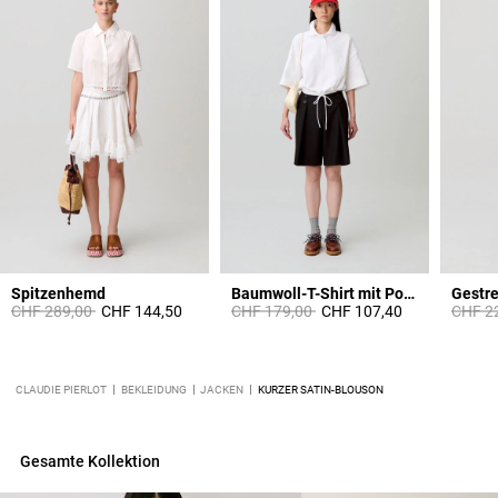
Spitzenhemd
Baumwoll-T-Shirt mit Polokragen
Gestre
Price reduced from
to
Price reduced from
to
Price 
CHF 289,00
CHF 144,50
CHF 179,00
CHF 107,40
CHF 2
CLAUDIE PIERLOT
BEKLEIDUNG
JACKEN
KURZER SATIN-BLOUSON
Gesamte Kollektion