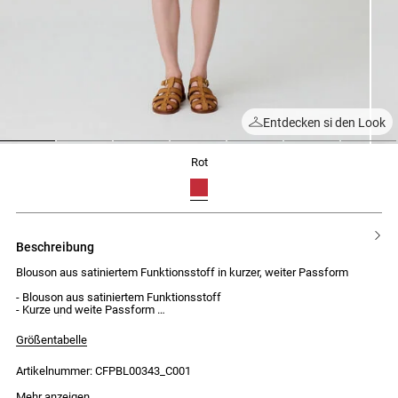
Entdecken si den Look
1
2
3
4
5
6
7
rot
beschreibung
Blouson aus satiniertem Funktionsstoff in kurzer, weiter Passform
- Blouson aus satiniertem Funktionsstoff
- Kurze und weite Passform
- Lange Ärmel
- Hemdkragen
Größentabelle
- Elastischer Tunnelzug an der Taille
- Kordelzug und Metallösen an der Taille
Artikelnummer: CFPBL00343_C001
- Elastische Ärmelbündchen
- 2 Paspeltaschen
- Verschluss mit teilbarem Reißverschluss
Mehr anzeigen