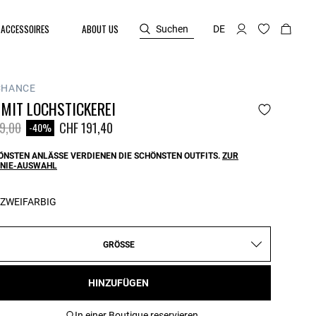
ACCESSOIRES
ABOUT US
Suchen
DE
CHANCE
 MIT LOCHSTICKEREI
reduced from
to
9,00
CHF 191,40
-40%
ÖNSTEN ANLÄSSE VERDIENEN DIE SCHÖNSTEN OUTFITS.
ZUR
NIE-AUSWAHL
ZWEIFARBIG
GRÖSSE
HINZUFÜGEN
In einer Boutique reservieren