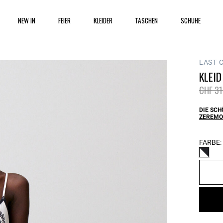
NEW IN
FEIER
KLEIDER
TASCHEN
SCHUHE
LAST 
KLEID
Price 
CHF 31
DIE SCH
ZEREMO
FARBE: