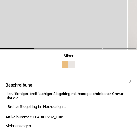
1
2
3
4
silber
beschreibung
Herzförmiger, breitflächiger Siegelring mit handgeschriebener Gravur
Claudie
- Breiter Siegelring im Herzdesign
- Handgeschriebene Gravur Claudie auf der Oberseite
- Gehämmerte Oberfläche
Artikelnummer: CFABI00282_L002
Mehr anzeigen