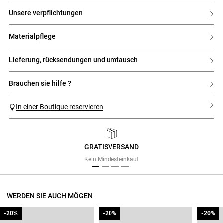
unsere verpflichtungen
materialpflege
lieferung, rücksendungen und umtausch
brauchen sie hilfe ?
In einer Boutique reservieren
GRATISVERSAND
Previous
Next
Kein Mindesteinkauf
WERDEN SIE AUCH MÖGEN
-20%
-20%
-20%
-20%
-20%
-20%