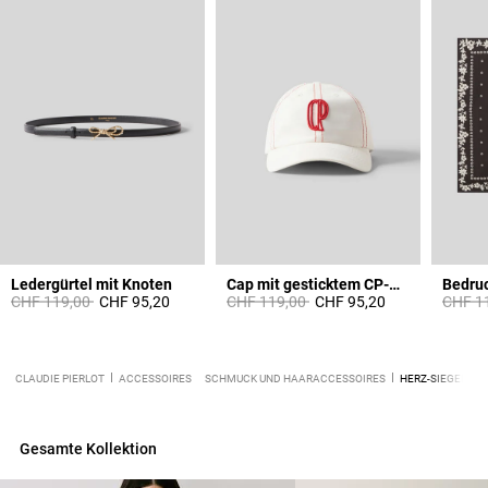
Ledergürtel mit Knoten
Cap mit gesticktem CP-Monogramm
Price reduced from
to
Price reduced from
to
Price 
CHF 119,00
CHF 95,20
CHF 119,00
CHF 95,20
CHF 1
CLAUDIE PIERLOT
ACCESSOIRES
SCHMUCK UND HAARACCESSOIRES
HERZ-SIEGELRIN
Gesamte Kollektion