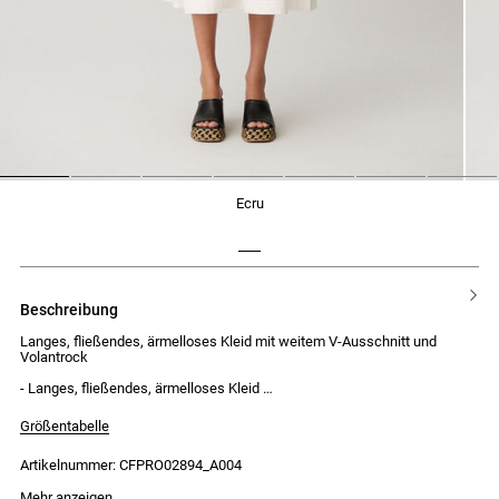
1
2
3
4
5
6
7
ecru
beschreibung
Langes, fließendes, ärmelloses Kleid mit weitem V-Ausschnitt und
Volantrock
- Langes, fließendes, ärmelloses Kleid
- Weiter V-Ausschnitt
- Abnehmbarer Gürtel an der Taille
Größentabelle
- 2 seitliche Gürtelschlaufen
- Faltendetails vorne am Oberteil
Artikelnummer: CFPRO02894_A004
- Knopfleiste entlang des Oberteils mit 5 Knöpfen
- Spitzenborten entlang der Knopfleiste
- Dreistufiger Volantrock mit Spitzenborten an den Nähten
Mehr anzeigen