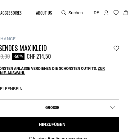
ACCESSOIRES
ABOUT US
Suchen
DE
CHANCE
SENDES MAXIKLEID
reduced from
to
9,00
CHF 214,50
-50%
ÖNSTEN ANLÄSSE VERDIENEN DIE SCHÖNSTEN OUTFITS.
ZUR
NIE-AUSWAHL
ELFENBEIN
GRÖSSE
HINZUFÜGEN
In einer Boutique reservieren