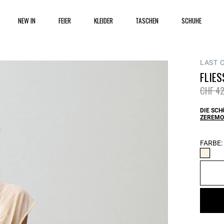
NEW IN
FEIER
KLEIDER
TASCHEN
SCHUHE
LAST 
FLIES
Price 
CHF 42
DIE SCH
ZEREMO
FARBE: