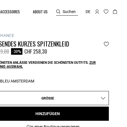
ACCESSOIRES
ABOUT US
Suchen
DE
CHANCE
SENDES KURZES SPITZENKLEID
reduced from
to
9,00
CHF 258,30
-30%
ÖNSTEN ANLÄSSE VERDIENEN DIE SCHÖNSTEN OUTFITS.
ZUR
NIE-AUSWAHL
BLEU AMSTERDAM
GRÖSSE
HINZUFÜGEN
In einer Boutique reservieren