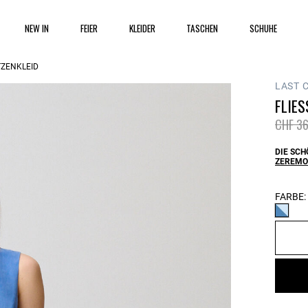
NEW IN
FEIER
KLEIDER
TASCHEN
SCHUHE
TZENKLEID
LAST 
FLIES
Price 
CHF 36
DIE SCH
ZEREMO
FARBE: