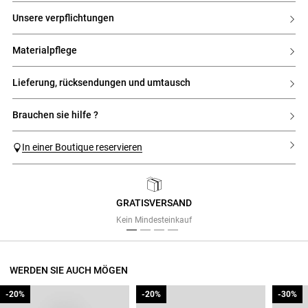
unsere verpflichtungen
materialpflege
lieferung, rücksendungen und umtausch
brauchen sie hilfe ?
In einer Boutique reservieren
GRATISVERSAND
Previous
Next
Kein Mindesteinkauf
WERDEN SIE AUCH MÖGEN
-20%
-20%
-20%
-20%
-30%
-30%