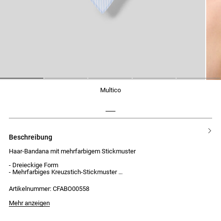
1
2
3
4
5
multico
beschreibung
Haar-Bandana mit mehrfarbigem Stickmuster
- Dreieckige Form
- Mehrfarbiges Kreuzstich-Stickmuster
- Bindeband an der Spitze
Artikelnummer: CFABO00558
Mehr anzeigen