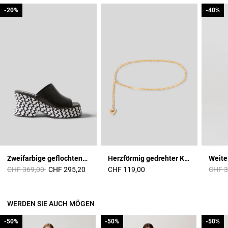
-20%
-20%
-40%
-40%
Zweifarbige geflochtene Pantoletten
Herzförmig gedrehter Kettengürtel
Weite
Price reduced from
to
Price 
CHF 369,00
CHF 295,20
CHF 119,00
CHF 3
WERDEN SIE AUCH MÖGEN
-50%
-50%
-50%
-50%
-50%
-50%