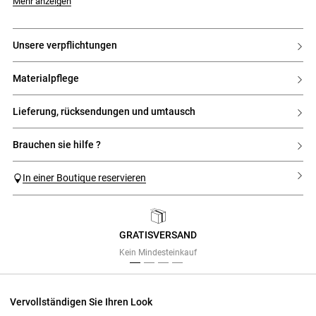
Das Model ist 176cm groß und trägt Größe 32
Mehr anzeigen
unsere verpflichtungen
materialpflege
lieferung, rücksendungen und umtausch
brauchen sie hilfe ?
In einer Boutique reservieren
GRATISVERSAND
Previous
Next
Kein Mindesteinkauf
Vervollständigen Sie Ihren Look