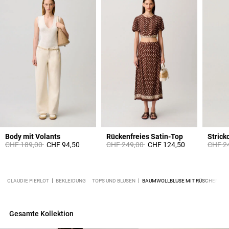
Body mit Volants
Rückenfreies Satin-Top
Strick
Price reduced from
to
Price reduced from
to
Price 
CHF 189,00
CHF 94,50
CHF 249,00
CHF 124,50
CHF 2
CLAUDIE PIERLOT
BEKLEIDUNG
TOPS UND BLUSEN
BAUMWOLLBLUSE MIT RÜSCHENKR
Gesamte Kollektion