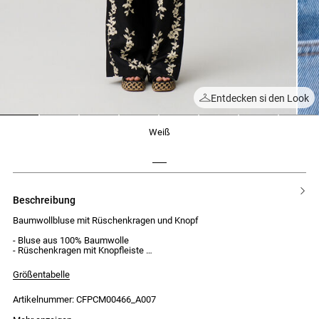
Entdecken si den Look
1
2
3
4
5
6
7
8
weiß
beschreibung
Baumwollbluse mit Rüschenkragen und Knopf
- Bluse aus 100% Baumwolle
- Rüschenkragen mit Knopfleiste
- Sichtbare Knopfleiste mit 8 Knöpfen
- Lange Ärmel
Größentabelle
- Öffnung mit Stickerei
- Claudie-Stickerei unten an den Ärmeln
Artikelnummer: CFPCM00466_A007
- Oversize geschnitten