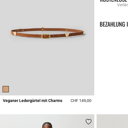
Verlä
BEZAHLUNG 
Veganer Ledergürtel mit Charms
CHF 149,00
4.5 out of 5 Custome