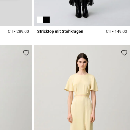
CHF 289,00
Stricktop mit Stehkragen
CHF 149,00
5 out of 5 Customer Rating
4