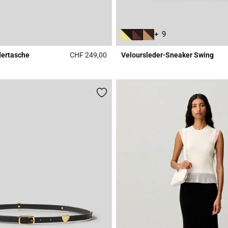
+ 9
dertasche
CHF 249,00
Veloursleder-Sneaker Swing
Rating
4.7 out of 5 Customer Rating