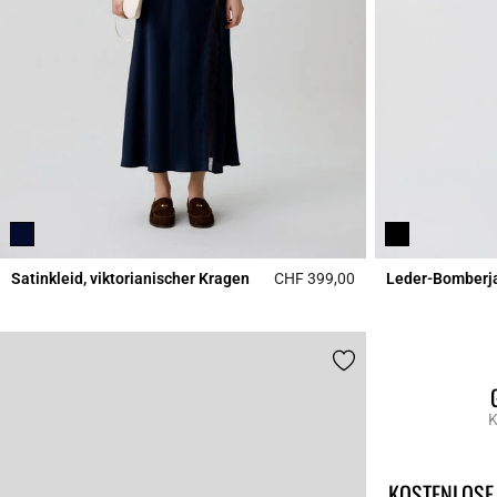
Satinkleid, viktorianischer Kragen
CHF 399,00
Leder-Bomberj
5 out of 5 Customer 
K
KOSTENLOSE