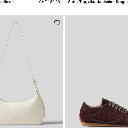
pullover
CHF 189,00
Satin-Top, viktorianischer Krage
Rating
4.4 out of 5 Customer Rating