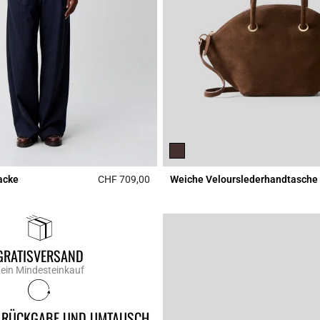
acke
CHF 709,00
Weiche Velourslederhandtasche
Rating
5 out of 5 Customer Rating
GRATISVERSAND
ein Mindesteinkauf
 RÜCKGABE UND UMTAUSCH