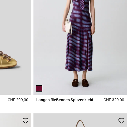
CHF 299,00
Langes fließendes Spitzenkleid
CHF 329,00
4.2 out of 5 Customer Rating
5