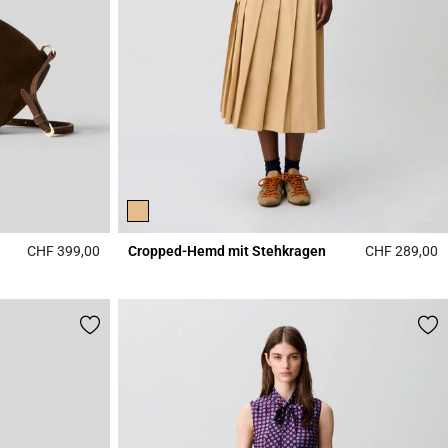
CHF 399,00
Cropped-Hemd mit Stehkragen
CHF 289,00
4.3 out of 5 Customer Rating
4