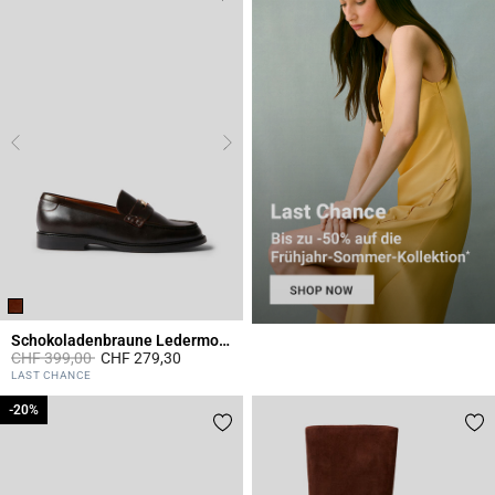
Schokoladenbraune Ledermokassins
Price reduced from
to
CHF 399,00
CHF 279,30
4 out of 5 Customer Rating
LAST CHANCE
-20%
-20%