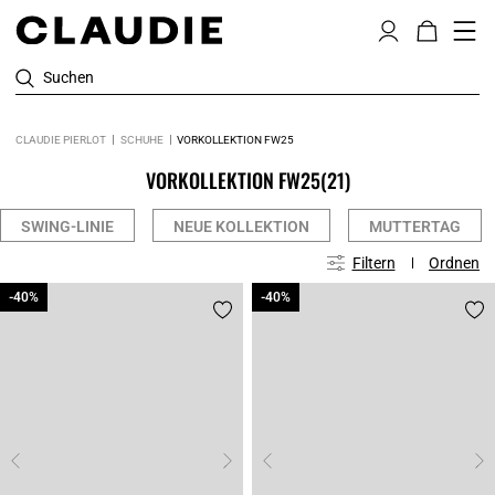
Suchen
CLAUDIE PIERLOT
SCHUHE
VORKOLLEKTION FW25
VORKOLLEKTION FW25
(21)
SWING-LINIE
NEUE KOLLEKTION
MUTTERTAG
Filtern
Ordnen
-40%
-40%
-40%
-40%