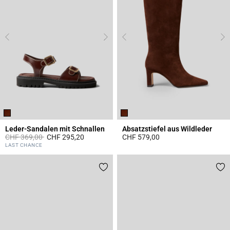
Leder-Sandalen mit Schnallen
Absatzstiefel aus Wildleder
Price reduced from
to
CHF 369,00
CHF 295,20
CHF 579,00
3.4 out of 5 Customer Rating
4.8 out of 5 Customer Rating
LAST CHANCE