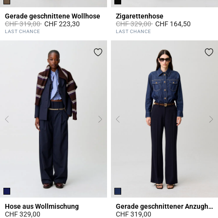
Gerade geschnittene Wollhose
Zigarettenhose
Price reduced from
to
Price reduced from
to
CHF 319,00
CHF 223,30
CHF 329,00
CHF 164,50
5 out of 5 Customer Rating
3.8 out of 5 Customer Rating
LAST CHANCE
LAST CHANCE
Hose aus Wollmischung
Gerade geschnittener Anzughose
CHF 329,00
CHF 319,00