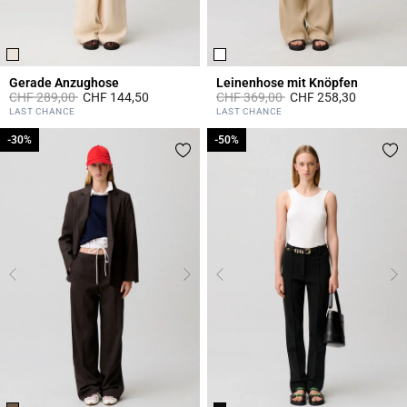
Gerade Anzughose
Leinenhose mit Knöpfen
Price reduced from
to
Price reduced from
to
CHF 289,00
CHF 144,50
CHF 369,00
CHF 258,30
5 out of 5 Customer Rating
5 out of 5 Customer Rating
LAST CHANCE
LAST CHANCE
-30%
-30%
-50%
-50%