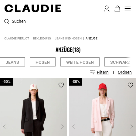
Suchen
CLAUDIE PIERLOT
BEKLEIDUNG
JEANS UND HOSEN
ANZÜGE
ANZÜGE
(18)
JEANS
HOSEN
WEITE HOSEN
SCHWARZE 
Filtern
Ordnen
-50%
-50%
-30%
-30%