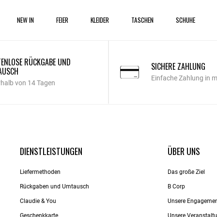
NEW IN
FEIER
KLEIDER
TASCHEN
SCHUHE
ENLOSE RÜCKGABE UND
SICHERE ZAHLUNG
AUSCH
Einfache Zahlung in 
rhalb von 14 Tagen
DIENSTLEISTUNGEN
ÜBER UNS
Liefermethoden
Das große Ziel
Rückgaben und Umtausch
B Corp
Claudie & You
Unsere Engageme
Geschenkkarte
Unsere Veranstalt