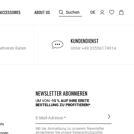
ACCESSOIRES
ABOUT US
Suchen
DE
KUNDENDIENST
mehreren Raten
Unter +49 33556174914
NEWSLETTER ABONNIEREN
UM VON
-10 % AUF IHRE ERSTE
BESTELLUNG ZU PROFITIEREN*
E-Mail-Adresse
nts
Mit der Anmeldung zu unserem Newsletter
akzeptieren Sie unsere
Datenschutzpolitik
.
ungen