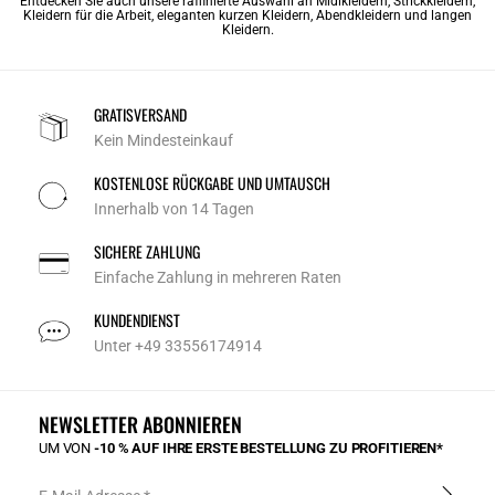
Entdecken Sie auch unsere raffinierte Auswahl an
Midikleidern
,
Strickkleidern
,
Kleidern für die Arbeit
,
eleganten kurzen Kleidern
,
Abendkleidern
und
langen
Kleidern
.
GRATISVERSAND
Kein Mindesteinkauf
KOSTENLOSE RÜCKGABE UND UMTAUSCH
Innerhalb von 14 Tagen
SICHERE ZAHLUNG
Einfache Zahlung in mehreren Raten
KUNDENDIENST
Unter +49 33556174914
NEWSLETTER ABONNIEREN
UM VON
-10 % AUF IHRE ERSTE BESTELLUNG ZU PROFITIEREN*