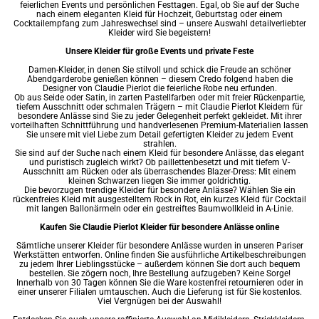
feierlichen Events und persönlichen Festtagen. Egal, ob Sie auf der Suche
nach einem eleganten Kleid für Hochzeit, Geburtstag oder einem
Cocktailempfang zum Jahreswechsel sind – unsere Auswahl detailverliebter
Kleider
wird Sie begeistern!
Unsere Kleider für große Events und private Feste
Damen-Kleider, in denen Sie stilvoll und schick die Freude an schöner
Abendgarderobe genießen können – diesem Credo folgend haben die
Designer von Claudie Pierlot die feierliche Robe neu erfunden.
Ob aus Seide oder Satin, in zarten Pastellfarben oder mit freier Rückenpartie,
tiefem Ausschnitt oder schmalen Trägern – mit Claudie Pierlot Kleidern für
besondere Anlässe sind Sie zu jeder Gelegenheit perfekt gekleidet. Mit ihrer
vorteilhaften Schnittführung und handverlesenen Premium-Materialien lassen
Sie unsere mit viel Liebe zum Detail gefertigten Kleider zu jedem Event
strahlen.
Sie sind auf der Suche nach einem Kleid für besondere Anlässe, das elegant
und puristisch zugleich wirkt? Ob paillettenbesetzt und mit tiefem V-
Ausschnitt am Rücken oder als überraschendes Blazer-Dress: Mit einem
kleinen Schwarzen liegen Sie immer goldrichtig.
Die bevorzugen trendige Kleider für besondere Anlässe? Wählen Sie ein
rückenfreies Kleid mit ausgestelltem Rock in Rot, ein
kurzes Kleid
für Cocktail
mit langen Ballonärmeln oder ein gestreiftes Baumwollkleid in A-Linie.
Kaufen Sie Claudie Pierlot Kleider für besondere Anlässe online
Sämtliche unserer Kleider für besondere Anlässe wurden in unseren Pariser
Werkstätten entworfen. Online finden Sie ausführliche Artikelbeschreibungen
zu jedem Ihrer Lieblingsstücke – außerdem können Sie dort auch bequem
bestellen. Sie zögern noch, Ihre Bestellung aufzugeben? Keine Sorge!
Innerhalb von 30 Tagen können Sie die Ware kostenfrei retournieren oder in
einer unserer Filialen umtauschen. Auch die Lieferung ist für Sie kostenlos.
Viel Vergnügen bei der Auswahl!