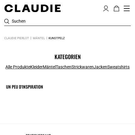
Suchen
CLAUDIE PIERLOT
MÄNTEL
KUNSTPELZ
KATEGORIEN
Alle Produkte
Kleider
Mäntel
Taschen
Strickwaren
Jacken
Sweatshirts
UN PEU D'INSPIRATION