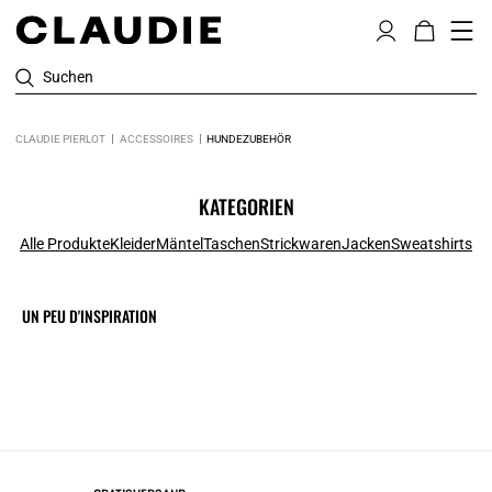
Suchen
CLAUDIE PIERLOT
ACCESSOIRES
HUNDEZUBEHÖR
KATEGORIEN
Alle Produkte
Kleider
Mäntel
Taschen
Strickwaren
Jacken
Sweatshirts
UN PEU D'INSPIRATION