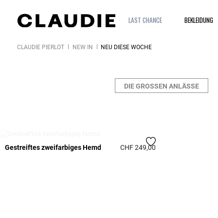
LAST CHANCE
BEKLEIDUNG
CLAUDIE PIERLOT
NEW IN
NEU DIESE WOCHE
DIE GROSSEN ANLÄSSE
IN DER WARTELISTE
Gestreiftes zweifarbiges Hemd
CHF 249,00
3.3 out of 5 Custome