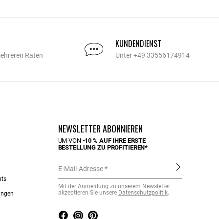
KUNDENDIENST
mehreren Raten
Unter +49 33556174914
NEWSLETTER ABONNIEREN
UM VON
-10 % AUF IHRE ERSTE
BESTELLUNG ZU PROFITIEREN*
E-Mail-Adresse
nts
Mit der Anmeldung zu unserem Newsletter
akzeptieren Sie unsere
Datenschutzpolitik
.
ungen