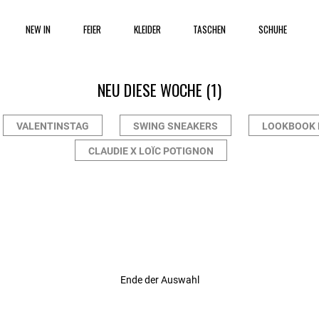
NEW IN
FEIER
KLEIDER
TASCHEN
SCHUHE
NEU DIESE WOCHE
(1)
VALENTINSTAG
SWING SNEAKERS
LOOKBOOK 
CLAUDIE X LOÏC POTIGNON
r Rating
Ende der Auswahl