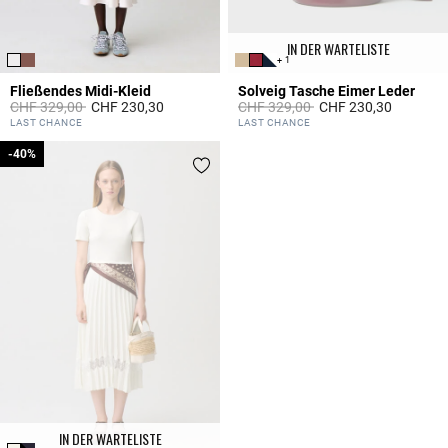
IN DER WARTELISTE
+ 1
Fließendes Midi-Kleid
Solveig Tasche Eimer Leder
Price reduced from
to
Price reduced from
to
CHF 329,00
CHF 230,30
CHF 329,00
CHF 230,30
3.3 out of 5 Customer Rating
5 out of 5 Customer Rating
LAST CHANCE
LAST CHANCE
-40%
-40%
IN DER WARTELISTE