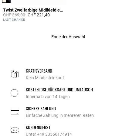
Twist Zweifarbige Midikleid elfenbein
Price reduced from
to
CHF 369,00
CHF 221,40
4.7 out of 5 Customer Rating
LAST CHANCE
Ende der Auswahl
GRATISVERSAND
Kein Mindesteinkauf
KOSTENLOSE RÜCKGABE UND UMTAUSCH
Innerhalb von 14 Tagen
SICHERE ZAHLUNG
Einfache Zahlung in mehreren Raten
KUNDENDIENST
Unter +49 33556174914