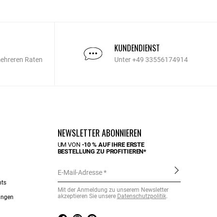
KUNDENDIENST
mehreren Raten
Unter +49 33556174914
NEWSLETTER ABONNIEREN
UM VON
-10 % AUF IHRE ERSTE
BESTELLUNG ZU PROFITIEREN*
E-Mail-Adresse
nts
Mit der Anmeldung zu unserem Newsletter
akzeptieren Sie unsere
Datenschutzpolitik
.
ungen