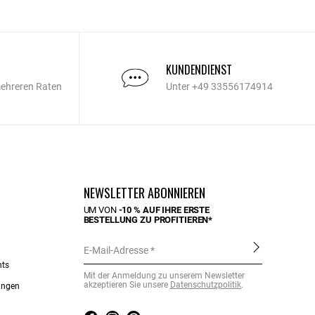
KUNDENDIENST
mehreren Raten
Unter +49 33556174914
NEWSLETTER ABONNIEREN
UM VON
-10 % AUF IHRE ERSTE
BESTELLUNG ZU PROFITIEREN*
E-Mail-Adresse
nts
Mit der Anmeldung zu unserem Newsletter
akzeptieren Sie unsere
Datenschutzpolitik
.
ungen