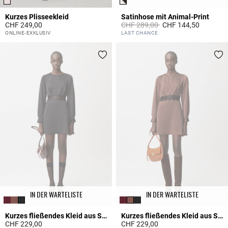
Kurzes Plisseekleid
Satinhose mit Animal-Print
Price reduced from
to
CHF 249,00
CHF 289,00
CHF 144,50
5 out of 5 Customer Rating
5 out of 5 Customer Rating
ONLINE-EXKLUSIV
LAST CHANCE
IN DER WARTELISTE
IN DER WARTELISTE
Kurzes fließendes Kleid aus Satin
Kurzes fließendes Kleid aus Satin
CHF 229,00
CHF 229,00