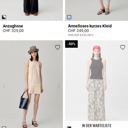
Anzughose
Ärmelloses kurzes Kleid
CHF 329,00
CHF 249,00
5 out of 5 Customer Rating
5 out of 5 Customer Rating
ONLINE-EXKLUSIV
-50%
-50%
IN DER WARTELISTE