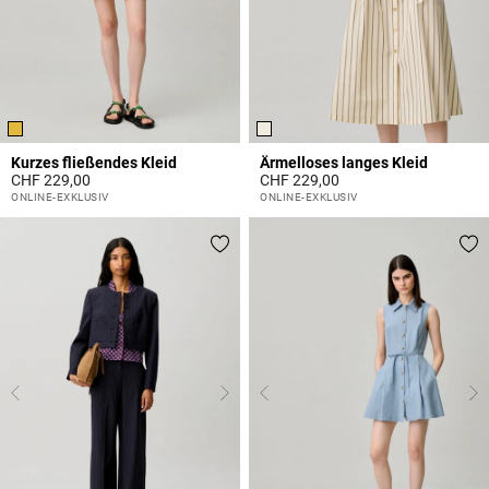
Kurzes fließendes Kleid
Ärmelloses langes Kleid
CHF 229,00
CHF 229,00
4.3 out of 5 Customer Rating
5 out of 5 Customer Rating
ONLINE-EXKLUSIV
ONLINE-EXKLUSIV