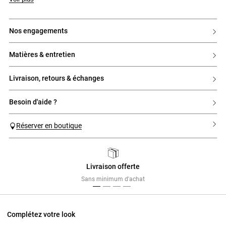
- Porté loose
- Taille normale
- Denim légèrement délavé
- Nouveau jacron Claudie au dos
nos engagements
- 5 poches
- Rivets aux poches et bouton silver
matières & entretien
livraison, retours & échanges
besoin d'aide ?
Réserver en boutique
Livraison offerte
Previous
Next
Sans minimum d'achat
Complétez votre look