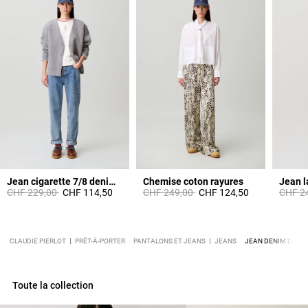
Jean cigarette 7/8 denim délavé
Chemise coton rayures
Prix réduit à partir de
à
Prix réduit à partir de
à
Prix ré
CHF 229,00
CHF 114,50
CHF 249,00
CHF 124,50
CHF 2
CLAUDIE PIERLOT
PRÊT-À-PORTER
PANTALONS ET JEANS
JEANS
JEAN DENIM DROIT
Toute la collection