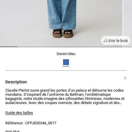
Voir le look
1
2
3
4
5
6
7
denim bleu
description
Claudie Pierlot ouvre grand les portes d’un palace et détourne les codes
mondains. S’inspirant de l’uniforme du Bellman, l’emblématique
bagagiste, notre studio imagine des silhouettes féminines, modernes et
audacieuses. Avec des coupes oversize, des détails signature et des
cols amovibles, nous revisitons le style mid-century pour donner
naissance à des pièces aux looks affirmés et surprenants.
Guide des tailles
Jean en denim à coupe large et jambes droites au porté loose
Référence : CFPJE00346_0017
légèrement délavé
- Jean en denim coupe large et jambes droites
La mannequin mesure 1m75 et porte une taille T36
Voir plus