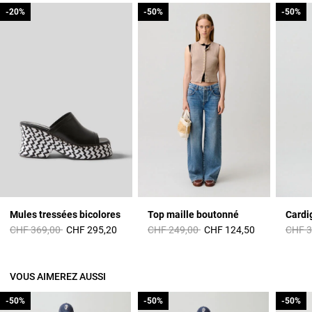
-20%
-20%
-50%
-50%
-50%
-50%
Mules tressées bicolores
Top maille boutonné
Cardi
Prix réduit à partir de
à
Prix réduit à partir de
à
Prix r
CHF 369,00
CHF 295,20
CHF 249,00
CHF 124,50
CHF 3
VOUS AIMEREZ AUSSI
-50%
-50%
-50%
-50%
-50%
-50%