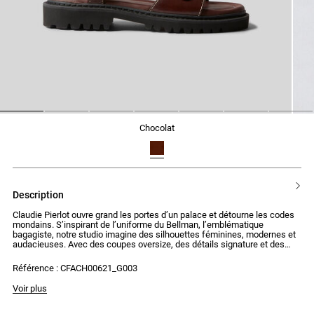
1
2
3
4
5
6
7
chocolat
description
Claudie Pierlot ouvre grand les portes d’un palace et détourne les codes
mondains. S’inspirant de l’uniforme du Bellman, l’emblématique
bagagiste, notre studio imagine des silhouettes féminines, modernes et
audacieuses. Avec des coupes oversize, des détails signature et des
cols amovibles, nous revisitons le style mid-century pour donner
naissance à des pièces aux looks affirmés et surprenants.
Référence : CFACH00621_G003
Sandales en cuir lisse avec bride large et ajustable à la cheville
Voir plus
- Sandales en cuir lisse
- Large bride à l'avant