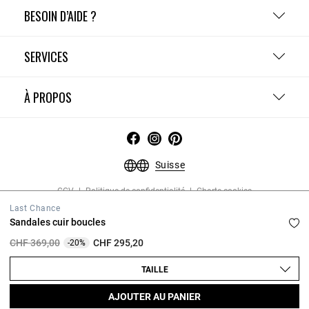
BESOIN D’AIDE ?
SERVICES
À PROPOS
Suisse
CGV
Politique de confidentialité
Charte cookies
Gestion des cookies
Mentions légales
Last Chance
Copyright © 2026 Claudie Pierlot. Tous droits réservés.
Sandales cuir boucles
Prix réduit à partir de
à
CHF 369,00
CHF 295,20
-20%
TAILLE
AJOUTER AU PANIER