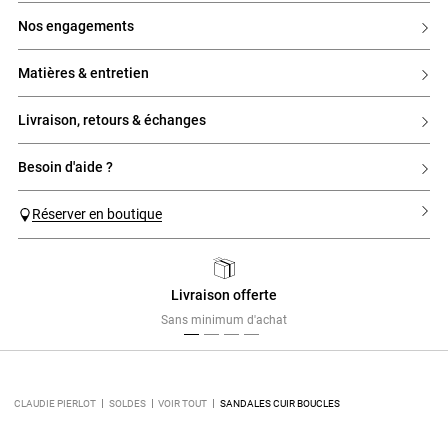
- Bride ajustable à la cheville avec boucle dorée
nos engagements
- Semelle crantée
- Surpiqûres contrastées
matières & entretien
livraison, retours & échanges
besoin d'aide ?
Réserver en boutique
Livraison offerte
Previous
Next
Sans minimum d'achat
CLAUDIE PIERLOT
SOLDES
VOIR TOUT
SANDALES CUIR BOUCLES