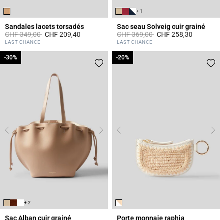
+ 1
Sandales lacets torsadés
Sac seau Solveig cuir grainé
Prix réduit à partir de
à
Prix réduit à partir de
à
CHF 349,00
CHF 209,40
CHF 369,00
CHF 258,30
4.1 out of 5 Customer Rating
4.7 out of 5 Customer Rating
LAST CHANCE
LAST CHANCE
-30%
-30%
-20%
-20%
+ 2
Sac Alban cuir grainé
Porte monnaie raphia