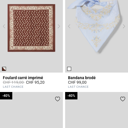
Foulard carré imprimé
Bandana brodé
Prix réduit à partir de
à
CHF 119,00
CHF 95,20
CHF 99,00
4.4 out of 5 Customer Rating
5 out of 5 Customer Rating
LAST CHANCE
LAST CHANCE
-40%
-40%
-40%
-40%