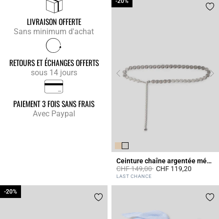
-20%
-20%
LIVRAISON OFFERTE
Sans minimum d'achat
RETOURS ET ÉCHANGES OFFERTS
sous 14 jours
PAIEMENT 3 FOIS SANS FRAIS
Avec Paypal
Ceinture chaîne argentée médaillons CP
Prix réduit à partir de
à
CHF 149,00
CHF 119,20
5 out of 5 Customer Rating
LAST CHANCE
-20%
-20%