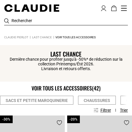
Rechercher
CLAUDIE PIERLOT
LAST CHANCE
VOIR TOUS LES ACCESSOIRES
LAST CHANCE
Dernière chance pour profiter jusqu'à -50%* de réduction sur la
collection Printemps/Été 2026.
Livraison et retours offerts.
VOIR TOUS LES ACCESSOIRES
(42)
SACS ET PETITE MAROQUINERIE
CHAUSSURES
CE
Filtrer
Trier
-30%
-30%
-20%
-20%