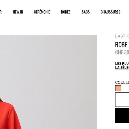
ER
NEW IN
CÉRÉMONIE
ROBES
SACS
CHAUSSURES
LAST 
ROBE 
Prix ré
CHF 39
LES PLU
LA SÉL
COULEU