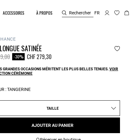
ACCESSOIRES
À PROPOS
Rechercher
FR
CHANCE
LONGUE SATINÉE
duit à partir de
à
9,00
CHF 279,30
-30%
S GRANDES OCCASIONS MÉRITENT LES PLUS BELLES TENUES.
VOIR
ECTION CÉRÉMONIE
R :
TANGERINE
TAILLE
AJOUTER AU PANIER
Réserver en boutique