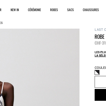
ER
NEW IN
CÉRÉMONIE
ROBES
SACS
CHAUSSURES
ES
LAST 
ROBE
Prix ré
CHF 31
LES PLU
LA SÉL
COULEU