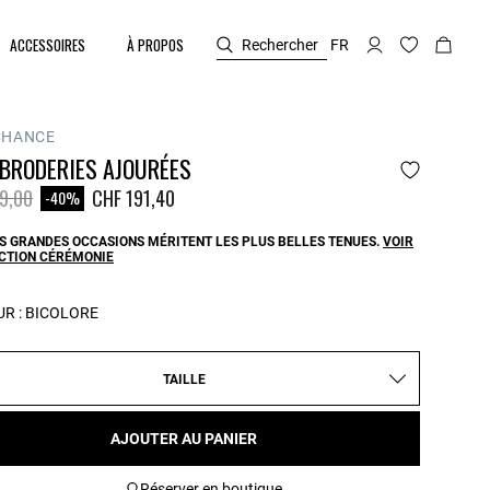
ACCESSOIRES
À PROPOS
Rechercher
FR
CHANCE
 BRODERIES AJOURÉES
duit à partir de
à
9,00
CHF 191,40
-40%
S GRANDES OCCASIONS MÉRITENT LES PLUS BELLES TENUES.
VOIR
ECTION CÉRÉMONIE
R :
BICOLORE
TAILLE
AJOUTER AU PANIER
Réserver en boutique