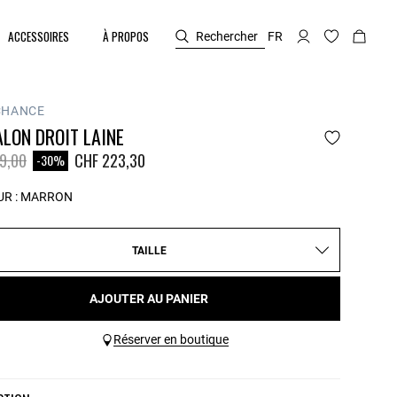
ACCESSOIRES
À PROPOS
Rechercher
FR
CHANCE
LON DROIT LAINE
duit à partir de
à
9,00
CHF 223,30
-30%
R :
MARRON
TAILLE
AJOUTER AU PANIER
Réserver en boutique