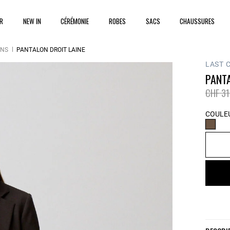
ER
NEW IN
CÉRÉMONIE
ROBES
SACS
CHAUSSURES
ONS
PANTALON DROIT LAINE
LAST 
PANTA
Prix ré
CHF 31
COULEU