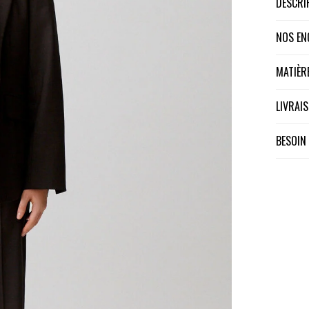
DESCR
NOS E
MATIÈ
LIVRA
BESOIN