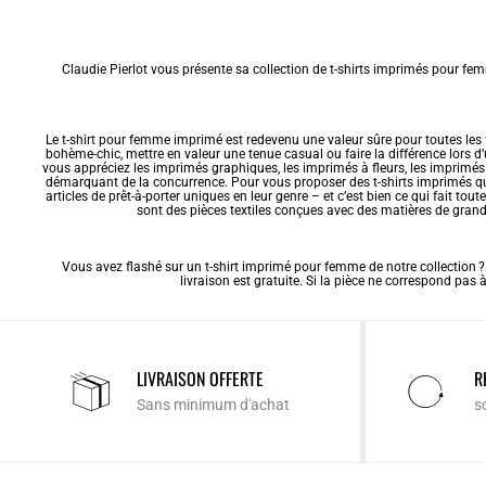
Claudie Pierlot vous présente sa collection de t-shirts imprimés pour femm
Le
t-shirt pour femme
imprimé est redevenu une valeur sûre pour toutes les f
bohème-chic, mettre en valeur une tenue casual ou faire la différence lors 
vous appréciez les imprimés graphiques, les imprimés à fleurs, les imprimés 
démarquant de la concurrence. Pour vous proposer des t-shirts imprimés que v
articles de prêt-à-porter uniques en leur genre – et c’est bien ce qui fait tout
sont des pièces textiles conçues avec des matières de grande
Vous avez flashé sur un t-shirt imprimé pour femme de notre collection ? Cl
livraison est gratuite. Si la pièce ne correspond pa
LIVRAISON OFFERTE
R
Sans minimum d'achat
s