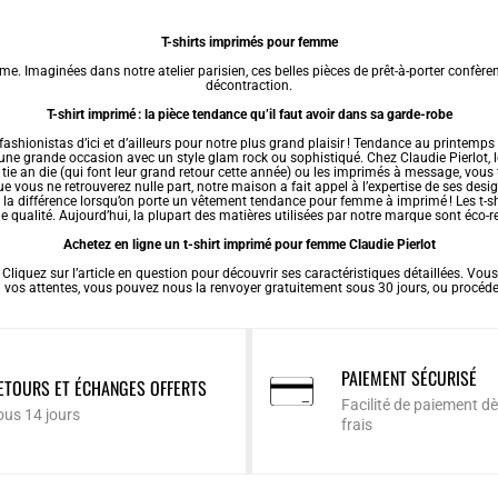
T-shirts imprimés pour femme
e. Imaginées dans notre atelier parisien, ces belles pièces de prêt-à-porter confèren
décontraction.
T-shirt imprimé : la pièce tendance qu’il faut avoir dans sa garde-robe
ashionistas d’ici et d’ailleurs pour notre plus grand plaisir ! Tendance au printemp
d’une grande occasion avec un style glam rock ou sophistiqué. Chez Claudie Pierlot, 
tie an die (qui font leur grand retour cette année) ou les imprimés à message, vous
ous ne retrouverez nulle part, notre maison a fait appel à l’expertise de ses desig
e la différence lorsqu’on porte un
vêtement tendance pour femme
à imprimé ! Les t-s
 qualité. Aujourd’hui, la plupart des matières utilisées par notre marque sont éco-
Achetez en ligne un t-shirt imprimé pour femme Claudie Pierlot
iquez sur l’article en question pour découvrir ses caractéristiques détaillées. Vous 
s à vos attentes, vous pouvez nous la renvoyer gratuitement sous 30 jours, ou procé
PAIEMENT SÉCURISÉ
ETOURS ET ÉCHANGES OFFERTS
Facilité de paiement dè
ous 14 jours
frais