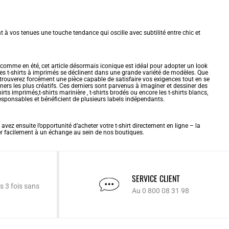
t à vos tenues une touche tendance qui oscille avec subtilité entre chic et
s comme en été, cet article désormais iconique est idéal pour adopter un look
les t-shirts à imprimés se déclinent dans une grande variété de modèles. Que
 trouverez forcément une pièce capable de satisfaire vos exigences tout en se
ners les plus créatifs. Ces derniers sont parvenus à imaginer et dessiner des
hirts imprimés,
t-shirts marinière
,
t-shirts brodés
ou encore les
t-shirts blancs
,
responsables et bénéficient de plusieurs labels indépendants.
avez ensuite l’opportunité d’acheter votre t-shirt directement en ligne – la
der facilement à un échange au sein de nos boutiques.
SERVICE CLIENT
s 3 fois sans
Au 0 800 08 31 98