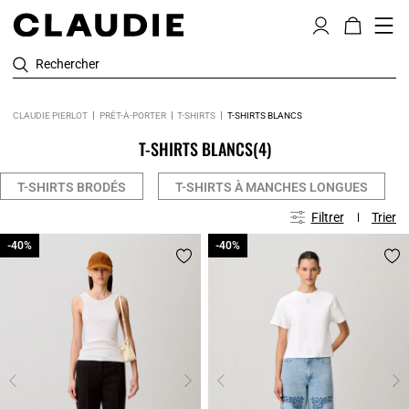
Rechercher
CLAUDIE PIERLOT
PRÊT-À-PORTER
T-SHIRTS
T-SHIRTS BLANCS
T-SHIRTS BLANCS
(4)
T-SHIRTS BRODÉS
T-SHIRTS À MANCHES LONGUES
Filtrer
Trier
-40%
-40%
-40%
-40%