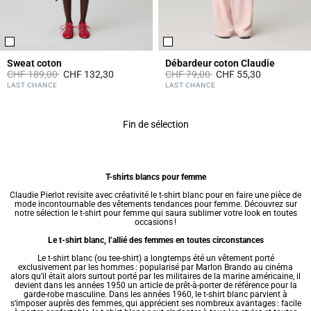
Sweat coton
Débardeur coton Claudie
Prix réduit à partir de
à
Prix réduit à partir de
à
CHF 189,00
CHF 132,30
CHF 79,00
CHF 55,30
3.6 out of 5 Customer Rating
5 out of 5 Customer Rating
LAST CHANCE
LAST CHANCE
Fin de sélection
T-shirts blancs pour femme
Claudie Pierlot revisite avec créativité le t-shirt blanc pour en faire une pièce de
mode incontournable des
vêtements tendances pour femme
. Découvrez sur
notre sélection le
t-shirt pour femme
qui saura sublimer votre look en toutes
occasions !
Le t-shirt blanc, l’allié des femmes en toutes circonstances
Le t-shirt blanc (ou tee-shirt) a longtemps été un vêtement porté
exclusivement par les hommes : popularisé par Marlon Brando au cinéma
alors qu’il était alors surtout porté par les militaires de la marine américaine, il
devient dans les années 1950 un article de prêt-à-porter de référence pour la
garde-robe masculine. Dans les années 1960, le t-shirt blanc parvient à
s’imposer auprès des femmes, qui apprécient ses nombreux avantages : facile