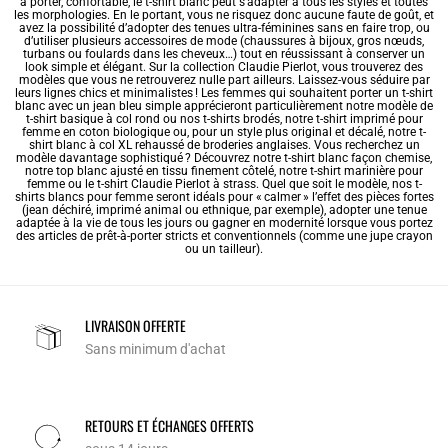
à porter, confortable, le t-shirt blanc peut s’adapter à tous les styles et toutes
les morphologies. En le portant, vous ne risquez donc aucune faute de goût, et
avez la possibilité d’adopter des tenues ultra-féminines sans en faire trop, ou
d’utiliser plusieurs accessoires de mode (chaussures à bijoux, gros nœuds,
turbans ou foulards dans les cheveux…) tout en réussissant à conserver un
look simple et élégant. Sur la collection Claudie Pierlot, vous trouverez des
modèles que vous ne retrouverez nulle part ailleurs. Laissez-vous séduire par
leurs lignes chics et minimalistes ! Les femmes qui souhaitent porter un t-shirt
blanc avec un jean bleu simple apprécieront particulièrement notre modèle de
t-shirt basique à col rond ou nos
t-shirts brodés
, notre
t-shirt imprimé pour
femme
en coton biologique ou, pour un style plus original et décalé, notre t-
shirt blanc à col XL rehaussé de broderies anglaises. Vous recherchez un
modèle davantage sophistiqué ? Découvrez notre t-shirt blanc façon chemise,
notre top blanc ajusté en tissu finement côtelé, notre
t-shirt marinière pour
femme
ou le t-shirt Claudie Pierlot à strass. Quel que soit le modèle, nos t-
shirts blancs pour femme seront idéals pour « calmer » l’effet des pièces fortes
(jean déchiré, imprimé animal ou ethnique, par exemple), adopter une tenue
adaptée à la vie de tous les jours ou gagner en modernité lorsque vous portez
des articles de prêt-à-porter stricts et conventionnels (comme une jupe crayon
ou un tailleur).
LIVRAISON OFFERTE
Sans minimum d'achat
RETOURS ET ÉCHANGES OFFERTS