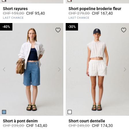
Short rayures
Short popeline broderie fleur
Prix réduit à partir de
à
Prix réduit à partir de
à
CHF 159,00
CHF 95,40
CHF 279,00
CHF 167,40
5 out of 5 Customer Rating
5 out of 5 Customer Rating
LAST CHANCE
LAST CHANCE
-40%
-40%
-30%
-30%
Short à pont denim
Short court dentelle
Prix réduit à partir de
à
Prix réduit à partir de
à
CHF 239,00
CHF 143,40
CHF 249,00
CHF 174,30