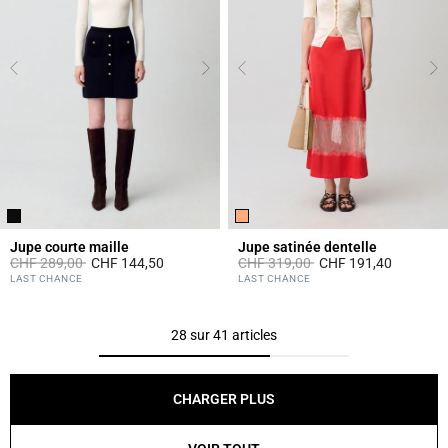
Jupe courte maille
Jupe satinée dentelle
Prix réduit à partir de
à
Prix réduit à partir de
à
CHF 289,00
CHF 144,50
CHF 319,00
CHF 191,40
4.2 out of 5 Customer Rating
3.5 out of 5 Customer Rating
LAST CHANCE
LAST CHANCE
28 sur 41 articles
CHARGER PLUS