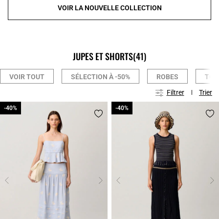
VOIR LA NOUVELLE COLLECTION
JUPES ET SHORTS
(41)
VOIR TOUT
SÉLECTION À -50%
ROBES
TOP
Filtrer
Trier
-40%
-40%
-40%
-40%