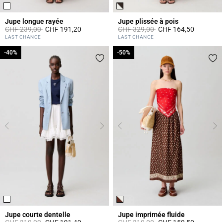
Jupe longue rayée
Jupe plissée à pois
Prix réduit à partir de
à
Prix réduit à partir de
à
CHF 239,00
CHF 191,20
CHF 329,00
CHF 164,50
3.8 out of 5 Customer Rating
5 out of 5 Customer Rating
LAST CHANCE
LAST CHANCE
-40%
-40%
-50%
-50%
Jupe courte dentelle
Jupe imprimée fluide