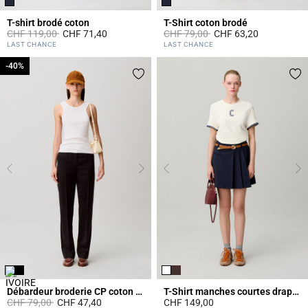
T-shirt brodé coton
T-Shirt coton brodé
Prix réduit à partir de
à
Prix réduit à partir de
à
CHF 119,00
CHF 71,40
CHF 79,00
CHF 63,20
3.3 out of 5 Customer Rating
5 out of 5 Customer Rating
LAST CHANCE
LAST CHANCE
-40%
-40%
Débardeur broderie CP coton bio
T-Shirt manches courtes drapées
Prix réduit à partir de
à
CHF 79,00
CHF 47,40
CHF 149,00