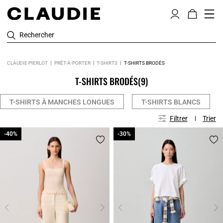
Rechercher
CLAUDIE PIERLOT
PRÊT-À-PORTER
T-SHIRTS
T-SHIRTS BRODÉS
T-SHIRTS BRODÉS
(9)
T-SHIRTS À MANCHES LONGUES
T-SHIRTS BLANCS
Filtrer
Trier
-40%
-40%
-30%
-30%