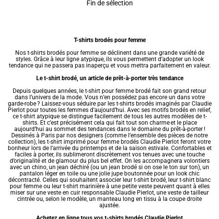
Fin de sélection
T-shirts brodés pour femme
Nos t-shirts brodés pour femme se déclinent dans une grande variété de
styles. Grâce à leur ligne atypique, ils vous permettent d’adopter un look
tendance qui ne passera pas inaperçu et vous mettra parfaitement en valeur.
Le t-shirt brodé, un article de prêt-à-porter très tendance
Depuis quelques années, le
t-shirt pour femme
brodé fait son grand retour
dans l’univers de la mode. Vous n’en possédez pas encore un dans votre
garde-robe ? Laissez-vous séduire par les t-shirts brodés imaginés par Claudie
Pierlot pour toutes les femmes d’aujourd’hui. Avec ses motifs brodés en relief,
ce t-shirt atypique se distingue facilement de tous les autres modèles de t-
shirts. Et c’est précisément cela qui fait tout son charme et le place
aujourd’hui au sommet des tendances dans le domaine du prêt-à-porter !
Dessinés à Paris par nos designers (comme l’ensemble des pièces de notre
collection), les
t-shirt imprimé pour femme
brodés Claudie Pierlot feront votre
bonheur lors de l’arrivée du printemps et de la saison estivale. Confortables et
faciles à porter, ils sublimeront discrètement vos tenues avec une touche
d’originalité et de glamour du plus bel effet. On les accompagnera volontiers
avec un chino, un jean déchiré (ou un jean brodé si on ose le ton sur ton), un
pantalon léger en toile ou une jolie jupe boutonnée pour un look chic
décontracté. Celles qui souhaitent associer leur t-shirt brodé, leur
t-shirt blanc
pour femme
ou leur
t-shirt marinière
à une petite veste peuvent quant à elles
miser sur une veste en cuir responsable Claudie Pierlot, une veste de tailleur
cintrée ou, selon le modèle, un manteau long en tissu à la coupe droite
ajustée.
Achetez en ligne tous vos t-shirts brodés Claudie Pierlot