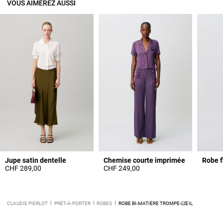
VOUS AIMEREZ AUSSI
Jupe satin dentelle
Chemise courte imprimée
Robe f
CHF 289,00
CHF 249,00
CLAUDIE PIERLOT
PRÊT-À-PORTER
ROBES
ROBE BI-MATIÈRE TROMPE-L'ŒIL