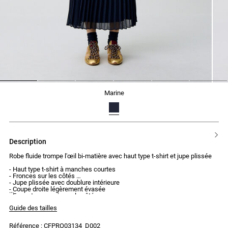
1
2
3
4
5
6
marine
description
Robe fluide trompe l'œil bi-matière avec haut type t-shirt et jupe plissée
- Haut type t-shirt à manches courtes
- Fronces sur les côtés
- Jupe plissée avec doublure intérieure
- Coupe droite légèrement évasée
- Fermeture par zip sur le côté
Guide des tailles
Référence : CFPRO03134_D002