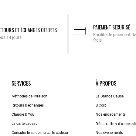
PAIEMENT SÉCURISÉ
ETOURS ET ÉCHANGES OFFERTS
Facilité de paiement dè
ous 14 jours
frais
SERVICES
À PROPOS
Méthodes de livraison
La Grande Cause
Retours & échanges
B Corp
Claudie & You
Nos engagements
La carte cadeau
Déclaration d'accessib
Consuler le solde ma carte cadeau
Nos événements