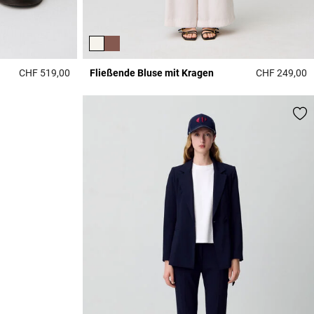
CHF 519,00
Fließende Bluse mit Kragen
CHF 249,00
5 out of 5 Customer Rating
3