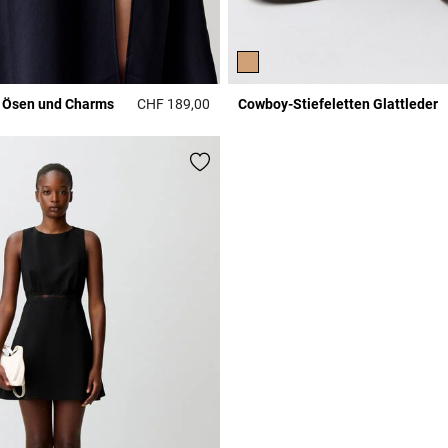
t Ösen und Charms
CHF 189,00
Cowboy-Stiefeletten Glattleder
r Rating
5 out of 5 Customer Rating