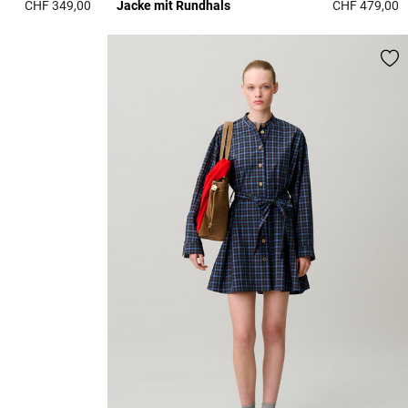
CHF 349,00
Jacke mit Rundhals
CHF 479,00
3.9 out of 5 Customer Rating
3