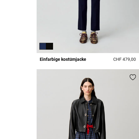
Einfarbige kostümjacke
CHF 479,00
4