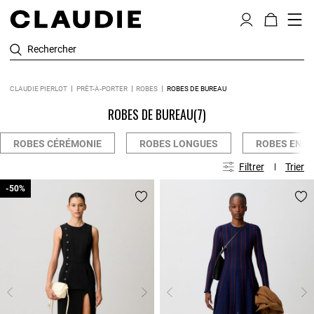
Rechercher
CLAUDIE PIERLOT
PRÊT-À-PORTER
ROBES
ROBES DE BUREAU
ROBES DE BUREAU
(7)
ROBES CÉRÉMONIE
ROBES LONGUES
ROBES EN M
Filtrer
Trier
-50%
-50%