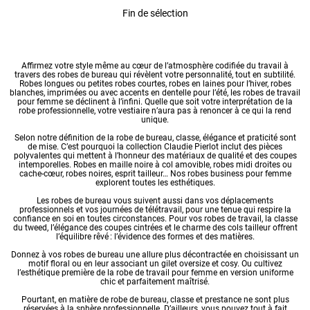
Fin de sélection
Affirmez votre style même au cœur de l’atmosphère codifiée du travail à
travers des
robes
de bureau qui révèlent votre personnalité, tout en subtilité.
Robes longues
ou petites
robes courtes
,
robes en laines
pour l’hiver,
robes
blanches
,
imprimées
ou avec accents en
dentelle
pour l’été, les robes de travail
pour femme se déclinent à l’infini. Quelle que soit votre interprétation de la
robe professionnelle, votre vestiaire n’aura pas à renoncer à ce qui la rend
unique.
Selon notre définition de la robe de bureau, classe, élégance et praticité sont
de mise. C’est pourquoi la collection Claudie Pierlot inclut des pièces
polyvalentes qui mettent à l’honneur des matériaux de qualité et des coupes
intemporelles.
Robes en maille
noire à col amovible,
robes midi
droites ou
cache-cœur,
robes noires
, esprit tailleur… Nos robes business pour femme
explorent toutes les esthétiques.
Les robes de bureau vous suivent aussi dans vos déplacements
professionnels et vos journées de télétravail, pour une tenue qui respire la
confiance en soi en toutes circonstances. Pour vos robes de travail, la classe
du tweed, l’élégance des coupes cintrées et le charme des cols tailleur offrent
l’équilibre rêvé : l’évidence des formes et des matières.
Donnez à vos robes de bureau une allure plus décontractée en choisissant un
motif floral ou en leur associant un gilet oversize et cosy. Ou cultivez
l’esthétique première de la robe de travail pour femme en version uniforme
chic et parfaitement maîtrisé.
Pourtant, en matière de robe de bureau, classe et prestance ne sont plus
réservées à la sphère professionnelle. D’ailleurs, vous pouvez tout à fait