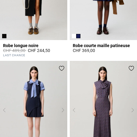
Robe longue noire
Robe courte maille patineuse
Prix réduit à partir de
à
CHF 489,00
CHF 244,50
CHF 369,00
4 out of 5 Customer Rating
5 out of 5 Customer Rating
LAST CHANCE