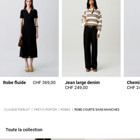
Robe fluide
CHF 369,00
Jean large denim
Chemis
CHF 249,00
CHF 2
CLAUDIE PIERLOT
PRÊT-À-PORTER
ROBES
ROBE COURTE SANS MANCHES
Toute la collection