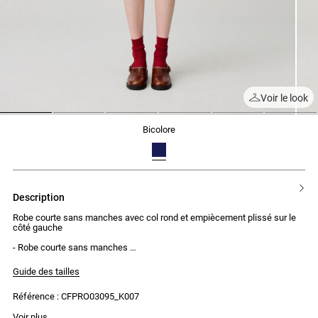
Voir le look
1
2
3
4
5
6
bicolore
description
Robe courte sans manches avec col rond et empiècement plissé sur le
côté gauche
- Robe courte sans manches
- Col rond
- Porté ajusté
Guide des tailles
- Découpe à la taille
- 6 boutons pression décoratifs le long du côté gauche
Référence : CFPRO03095_K007
- Empiècement plissé sur le côté gauche
- Fermeture par crochet et zip invisible sur le côté
La mannequin mesure 1m80 et porte une taille T36
Voir plus