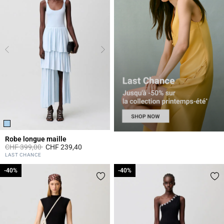
Robe longue maille
Prix réduit à partir de
à
CHF 399,00
CHF 239,40
3.8 out of 5 Customer Rating
LAST CHANCE
-40%
-40%
-40%
-40%