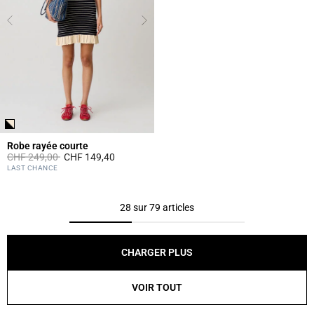
Robe rayée courte
Prix réduit à partir de
à
CHF 249,00
CHF 149,40
5 out of 5 Customer Rating
LAST CHANCE
28 sur 79 articles
CHARGER PLUS
VOIR TOUT