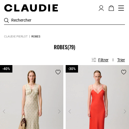
Rechercher
CLAUDIE PIERLOT
ROBES
ROBES
(79)
Filtrer
Trier
-40%
-40%
-30%
-30%