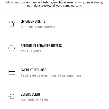
blousons
,
tops et chemises
,
t-shirts
,
mailles et sweatshirts
,
jupes et shorts
,
pantalons
,
vestes
,
tailleurs
,
combinaisons
LIVRAISON OFFERTE
Sans minimum d'achat
RETOURS ET ÉCHANGES OFFERTS
sous 14 jours
PAIEMENT SÉCURISÉ
Facilité de paiement dès 3 fois sans frais
SERVICE CLIENT
Au 0 800 08 31 98