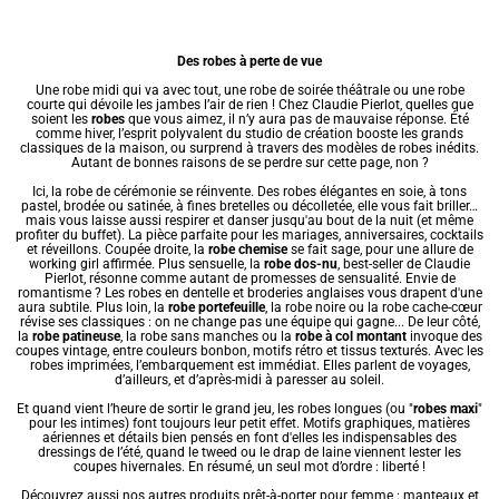
Des robes à perte de vue
Une
robe midi
qui va avec tout, une
robe de soirée
théâtrale ou une
robe
courte
qui dévoile les jambes l’air de rien ! Chez Claudie Pierlot, quelles que
soient les
robes
que vous aimez, il n’y aura pas de mauvaise réponse. Été
comme hiver, l’esprit polyvalent du studio de création booste les grands
classiques de la maison, ou surprend à travers des modèles de robes inédits.
Autant de bonnes raisons de se perdre sur cette page, non ?
Ici, la
robe de cérémonie
se réinvente. Des robes élégantes en soie, à tons
pastel, brodée ou satinée, à fines bretelles ou décolletée, elle vous fait briller…
mais vous laisse aussi respirer et danser jusqu'au bout de la nuit (et même
profiter du buffet). La pièce parfaite pour les mariages, anniversaires, cocktails
et réveillons. Coupée droite, la
robe chemise
se fait sage, pour une allure de
working girl affirmée. Plus sensuelle, la
robe dos-nu
, best-seller de Claudie
Pierlot, résonne comme autant de promesses de sensualité. Envie de
romantisme ? Les
robes en dentelle
et broderies anglaises vous drapent d'une
aura subtile. Plus loin, la
robe portefeuille
, la
robe noire
ou la robe cache-cœur
révise ses classiques : on ne change pas une équipe qui gagne... De leur côté,
la
robe patineuse
, la robe sans manches ou la
robe à col montant
invoque des
coupes vintage, entre couleurs bonbon, motifs rétro et tissus texturés. Avec les
robes imprimées
, l’embarquement est immédiat. Elles parlent de voyages,
d’ailleurs, et d’après-midi à paresser au soleil.
Et quand vient l’heure de sortir le grand jeu, les
robes longues
(ou "
robes maxi
"
pour les intimes) font toujours leur petit effet. Motifs graphiques, matières
aériennes et détails bien pensés en font d'elles les indispensables des
dressings de l’été, quand le tweed ou le drap de laine viennent lester les
coupes hivernales. En résumé, un seul mot d’ordre : liberté !
Découvrez aussi nos autres produits prêt-à-porter pour femme :
manteaux et