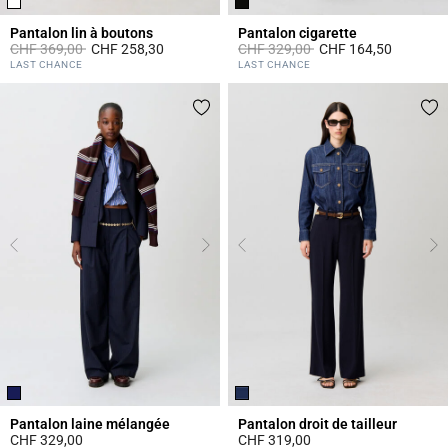
Pantalon lin à boutons
Pantalon cigarette
Prix réduit à partir de
à
Prix réduit à partir de
à
CHF 369,00
CHF 258,30
CHF 329,00
CHF 164,50
5 out of 5 Customer Rating
3.8 out of 5 Customer Rating
LAST CHANCE
LAST CHANCE
Pantalon laine mélangée
Pantalon droit de tailleur
CHF 329,00
CHF 319,00