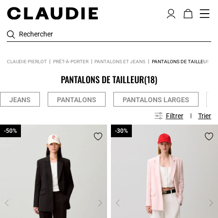
Rechercher
CLAUDIE PIERLOT
PRÊT-À-PORTER
PANTALONS ET JEANS
PANTALONS DE TAILLEUR
PANTALONS DE TAILLEUR
(18)
JEANS
PANTALONS
PANTALONS LARGES
Filtrer
Trier
-50%
-50%
-30%
-30%