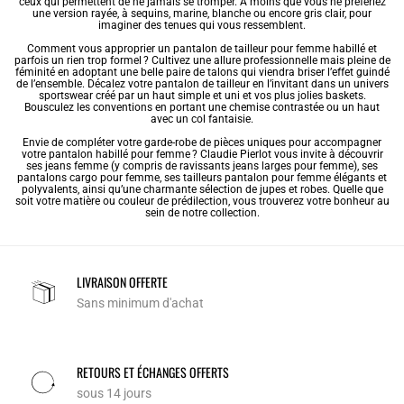
ceux qui permettent de ne jamais se tromper. À moins que vous ne préfériez
une version rayée, à sequins, marine, blanche ou encore gris clair, pour
imaginer des tenues qui vous ressemblent.
Comment vous approprier un pantalon de tailleur pour femme habillé et
parfois un rien trop formel ? Cultivez une allure professionnelle mais pleine de
féminité en adoptant une belle paire de talons qui viendra briser l’effet guindé
de l’ensemble. Décalez votre pantalon de tailleur en l’invitant dans un univers
sportswear créé par un haut simple et uni et vos plus jolies baskets.
Bousculez les conventions en portant une chemise contrastée ou un haut
avec un col fantaisie.
Envie de compléter votre garde-robe de pièces uniques pour accompagner
votre pantalon habillé pour femme ? Claudie Pierlot vous invite à découvrir
ses jeans femme (y compris de ravissants jeans larges pour femme), ses
pantalons cargo pour femme, ses tailleurs pantalon pour femme élégants et
polyvalents, ainsi qu’une charmante sélection de jupes et robes. Quelle que
soit votre matière ou couleur de prédilection, vous trouverez votre bonheur au
sein de notre collection.
LIVRAISON OFFERTE
Sans minimum d'achat
RETOURS ET ÉCHANGES OFFERTS
sous 14 jours