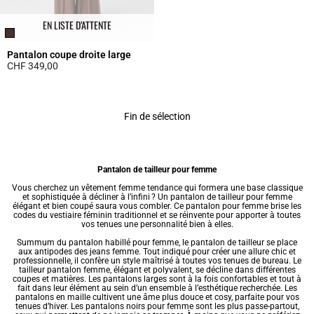
EN LISTE D’ATTENTE
Pantalon coupe droite large
CHF 349,00
5 out of 5 Customer Rating
Fin de sélection
Pantalon de tailleur pour femme
Vous cherchez un
vêtement femme tendance
qui formera une base classique
et sophistiquée à décliner à l’infini ? Un pantalon de tailleur pour femme
élégant et bien coupé saura vous combler. Ce
pantalon pour femme
brise les
codes du vestiaire féminin traditionnel et se réinvente pour apporter à toutes
vos tenues une personnalité bien à elles.
Summum du pantalon habillé pour femme, le pantalon de tailleur se place
aux antipodes des
jeans femme
. Tout indiqué pour créer une allure chic et
professionnelle, il confère un style maîtrisé à toutes vos tenues de bureau. Le
tailleur pantalon femme, élégant et polyvalent, se décline dans différentes
coupes et matières. Les
pantalons larges
sont à la fois confortables et tout à
fait dans leur élément au sein d’un ensemble à l’esthétique recherchée. Les
pantalons en maille
cultivent une âme plus douce et cosy, parfaite pour vos
tenues d’hiver. Les
pantalons noirs pour femme
sont les plus passe-partout,