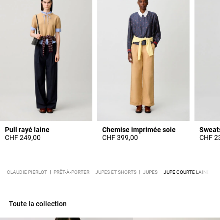
Pull rayé laine
Chemise imprimée soie
Sweats
CHF 249,00
CHF 399,00
CHF 2
CLAUDIE PIERLOT
PRÊT-À-PORTER
JUPES ET SHORTS
JUPES
JUPE COURTE LAINE MÉ
Toute la collection