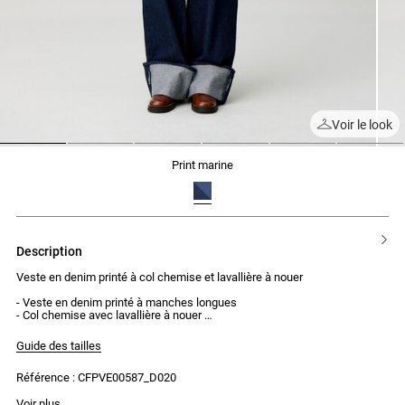
Voir le look
1
2
3
4
5
6
print marine
description
Veste en denim printé à col chemise et lavallière à nouer
- Veste en denim printé à manches longues
- Col chemise avec lavallière à nouer
- Poignets resserrées avec un bouton jean
- Patte de boutonnage avec 4 boutons jean silver
Guide des tailles
- 2 poches côtés
- 2 poches plaquées avec bouton au niveau de la poitrine
Référence : CFPVE00587_D020
La mannequin mesure 1m79 et porte une taille T36
Voir plus