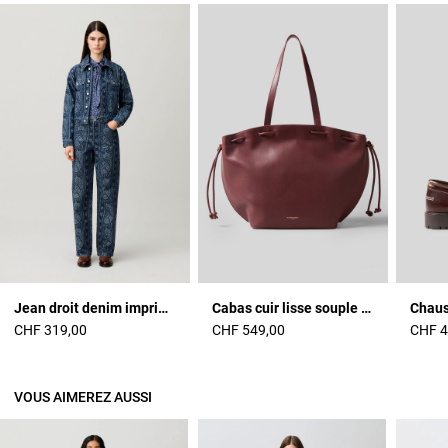
Jean droit denim imprimé
Cabas cuir lisse souple logo doré
Chaus
CHF 319,00
CHF 549,00
CHF 4
VOUS AIMEREZ AUSSI