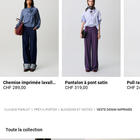
Chemise imprimée lavallière
Pantalon à pont satin
Pull r
CHF 289,00
CHF 319,00
CHF 2
CLAUDIE PIERLOT
PRÊT-À-PORTER
BLOUSONS ET VESTES
VESTE DENIM IMPRIMÉE
Toute la collection