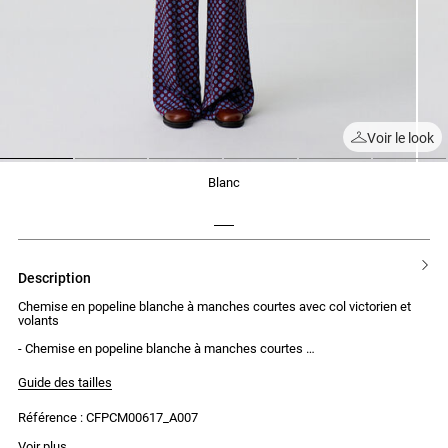
Voir le look
1
2
3
4
5
6
blanc
description
Chemise en popeline blanche à manches courtes avec col victorien et
volants
- Chemise en popeline blanche à manches courtes
- Col victorien avec volant
- Ourlet retourné aux manches
Guide des tailles
- Coupe large
- Patte de boutonnage devant avec 5 boutons
Référence : CFPCM00617_A007
- Volant le long de la patte de boutonnage
La mannequin mesure 1m77 et porte une taille T36
Voir plus