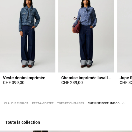
Veste denim imprimée
Chemise imprimée lavallière
Jupe f
CHF 399,00
CHF 289,00
CHF 3
CLAUDIE PIERLOT
PRÊT-À-PORTER
TOPS ET CHEMISES
CHEMISE POPELINE COL VICTOR
Toute la collection