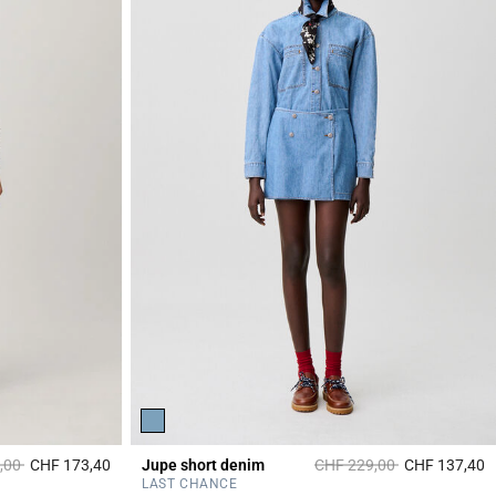
it à partir de
à
Prix réduit à partir de
à
,00
CHF 173,40
Jupe short denim
CHF 229,00
CHF 137,40
3.4 out of 5 Customer Rating
5
LAST CHANCE