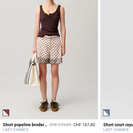
Prix réduit à partir de
à
Short popeline broderie fleur
CHF 279,00
CHF 167,40
Short court ray
5 out of 5 Customer 
LAST CHANCE
LAST CHANCE