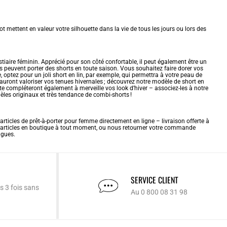
t mettent en valeur votre silhouette dans la vie de tous les jours ou lors des
tiaire féminin. Apprécié pour son côté confortable, il peut également être un
es peuvent porter des shorts en toute saison. Vous souhaitez faire dorer vos
, optez pour un joli short en lin, par exemple, qui permettra à votre peau de
sauront valoriser vos tenues hivernales ; découvrez notre modèle de
short en
te compléteront également à merveille vos look d’hiver – associez-les à notre
èles originaux et très tendance de combi-shorts !
 articles de prêt-à-porter pour femme directement en ligne – livraison offerte à
 articles en boutique à tout moment, ou nous retourner votre commande
ngues
.
SERVICE CLIENT
s 3 fois sans
Au 0 800 08 31 98