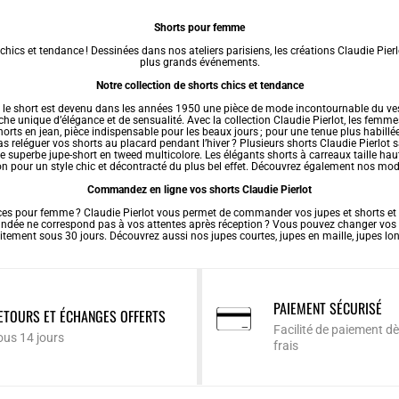
Shorts pour femme
cs et tendance ! Dessinées dans nos ateliers parisiens, les créations Claudie Pierlo
plus grands événements.
Notre collection de shorts chics et tendance
s), le short est devenu dans les années 1950 une pièce de mode incontournable du ves
che unique d’élégance et de sensualité. Avec la collection Claudie Pierlot, les femm
horts en jean, pièce indispensable pour les beaux jours ; pour une tenue plus habillée
s reléguer vos shorts au placard pendant l’hiver ? Plusieurs shorts Claudie Pierlot 
re superbe jupe-
short en tweed
multicolore. Les élégants shorts à carreaux taille hau
lon pour un style chic et décontracté du plus bel effet. Découvrez également nos mod
Commandez en ligne vos shorts Claudie Pierlot
nces pour femme ? Claudie Pierlot vous permet de commander vos
jupes
et shorts et
mandée ne correspond pas à vos attentes après réception ? Vous pouvez changer vos
itement sous 30 jours. Découvrez aussi nos
jupes courtes
,
jupes en maille
,
jupes lo
PAIEMENT SÉCURISÉ
ETOURS ET ÉCHANGES OFFERTS
Facilité de paiement dè
ous 14 jours
frais