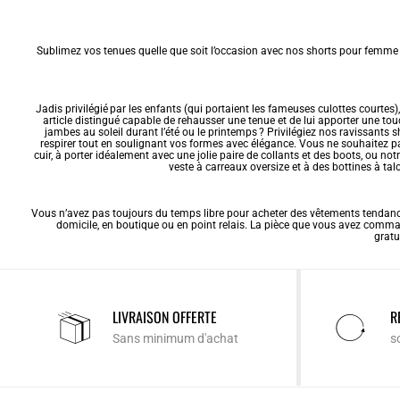
Sublimez vos tenues quelle que soit l’occasion avec nos shorts pour femme chi
Jadis privilégié par les enfants (qui portaient les fameuses culottes courte
article distingué capable de rehausser une tenue et de lui apporter une tou
jambes au soleil durant l’été ou le printemps ? Privilégiez nos ravissants s
respirer tout en soulignant vos formes avec élégance. Vous ne souhaitez pa
cuir
, à porter idéalement avec une jolie paire de collants et des boots, ou not
veste à carreaux oversize et à des bottines à ta
Vous n’avez pas toujours du temps libre pour acheter des vêtements tenda
domicile, en boutique ou en point relais. La pièce que vous avez com
gratu
LIVRAISON OFFERTE
R
Sans minimum d'achat
s