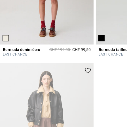
Prix réduit à partir de
à
Bermuda denim écru
CHF 199,00
CHF 99,50
5 out of 5 Customer 
LAST CHANCE
LAST CHANCE