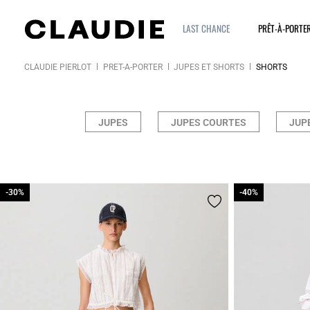
LAST CHANCE
PRÊT-À-PORTE
CLAUDIE PIERLOT
PRÊT-À-PORTER
JUPES ET SHORTS
SHORTS
JUPES
JUPES COURTES
JUPE
-30%
-30%
-40%
-40%