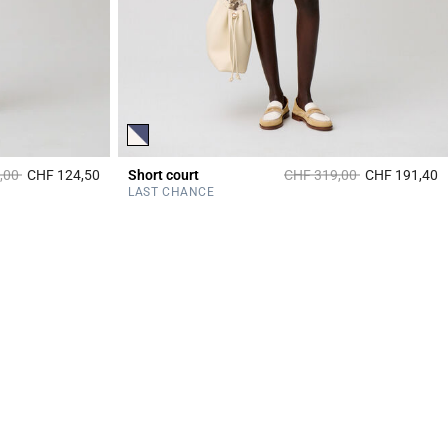
it à partir de
à
Prix réduit à partir de
à
,00
CHF 124,50
Short court
CHF 319,00
CHF 191,40
3.5 out of 5 Customer Rating
4
LAST CHANCE