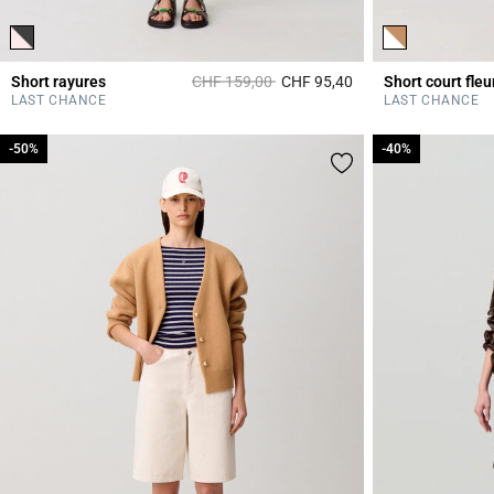
Prix réduit à partir de
à
Short rayures
CHF 159,00
CHF 95,40
Short court fleu
5 out of 5 Customer 
LAST CHANCE
LAST CHANCE
-50%
-50%
-40%
-40%