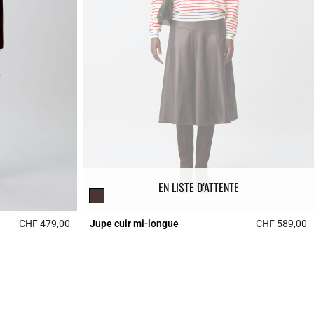
EN LISTE D’ATTENTE
CHF 479,00
Jupe cuir mi-longue
CHF 589,00
4.8 out of 5 Customer Rating
5