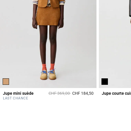
Prix réduit à partir de
à
Jupe mini suède
CHF 369,00
CHF 184,50
Jupe courte cui
3.6 out of 5 Custome
LAST CHANCE