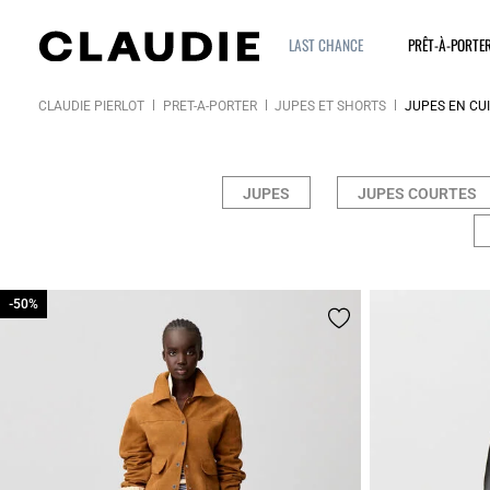
LAST CHANCE
PRÊT-À-PORTE
CLAUDIE PIERLOT
PRÊT-À-PORTER
JUPES ET SHORTS
JUPES EN CUI
JUPES
JUPES COURTES
-50%
-50%