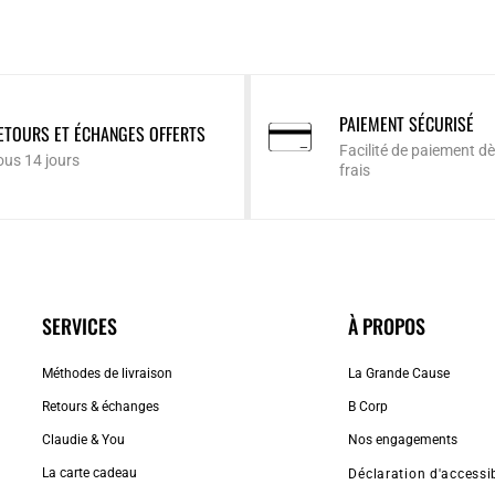
PAIEMENT SÉCURISÉ
ETOURS ET ÉCHANGES OFFERTS
Facilité de paiement dè
ous 14 jours
frais
SERVICES
À PROPOS
Méthodes de livraison
La Grande Cause
Retours & échanges
B Corp
Claudie & You
Nos engagements
La carte cadeau
Déclaration d'accessib