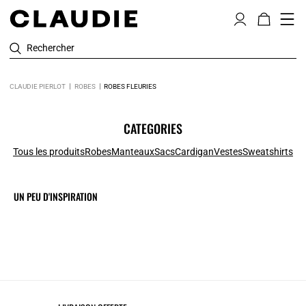
Rechercher
CLAUDIE PIERLOT
ROBES
ROBES FLEURIES
CATEGORIES
Tous les produits
Robes
Manteaux
Sacs
Cardigan
Vestes
Sweatshirts
UN PEU D'INSPIRATION